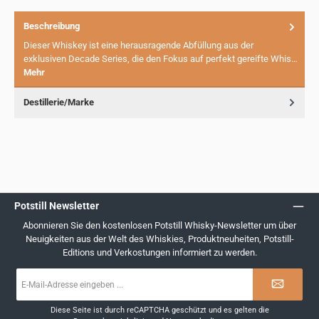
Beschreibung
Dieser Whiskey ist eine herausragende Abfüllung aus der
exklusiven Decade Series, die den Fokus auf perfekt gereifte Whis…
Mehr
Destillerie/Marke
Potstill Newsletter
Abonnieren Sie den kostenlosen Potstill Whisky-Newsletter um über
Neuigkeiten aus der Welt des Whiskies, Produktneuheiten, Potstill-
Editions und Verkostungen informiert zu werden.
E-
Mail-
Adresse
*
Diese Seite ist durch reCAPTCHA geschützt und es gelten die