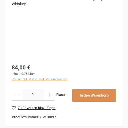
Regulärer Preis:
84,00 €
Inhalt:
0.75 Liter
Preise inkl. MwSt. zzgl. Versandkosten
Produkt Anzahl: Gib den gewünschten Wert ein oder benutze die Schaltflächen um 
Flasche
In den Warenkorb
Zu Favoriten hinzufügen
Produktnummer:
SW10897