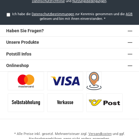
Datenschutzrichtlinie
und
Nutzungsbedingungen
.
Ich habe die
Datenschutzbestimmungen
zur Kenntnis genommen und die
AGB
gelesen und bin mit ihnen einverstanden.
*
Haben Sie Fragen?
Unsere Produkte
Potstill Infos
Onlineshop
Benutzerdefiniertes Bild 1
Benutzerdefiniertes Bild 2
Versand für Händler (Pale
Selbstabholung
Vorkasse
Standard
* Alle Preise inkl. gesetzl. Mehrwertsteuer zzgl.
Versandkosten
und ggf.
Nachnahmegebühren, wenn nicht anders angegeben.