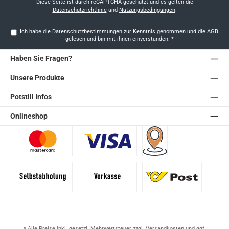
*
Diese Seite ist durch reCAPTCHA geschützt und es gelten die
Datenschutzrichtlinie
und
Nutzungsbedingungen
.
Ich habe die
Datenschutzbestimmungen
zur Kenntnis genommen und die
AGB
gelesen und bin mit ihnen einverstanden.
*
Haben Sie Fragen?
Unsere Produkte
Potstill Infos
Onlineshop
Benutzerdefiniertes Bild 1
Benutzerdefiniertes Bild 2
Versand für Händler (Pale
Selbstabholung
Vorkasse
Standard
* Alle Preise inkl. gesetzl. Mehrwertsteuer zzgl.
Versandkosten
und ggf.