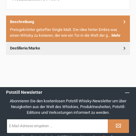
Beschreibung
Preisgekrönter getorfter Single Malt. Die Idee hinter Embra war,
einen Whisky zu kreieren, der wie ein Tor in die Welt der g…
Mehr
Destillerie/Marke
Potstill Newsletter
Abonnieren Sie den kostenlosen Potstill Whisky-Newsletter um über
Neuigkeiten aus der Welt des Whiskies, Produktneuheiten, Potstill-
Editions und Verkostungen informiert zu werden.
E-
Mail-
Adresse