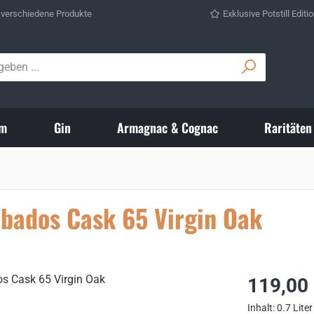
 verschiedene Produkte
Exklusive Potstill Editi
m
Gin
Armagnac & Cognac
Raritäten
rbados Cask 65 Virgin Oak
Regulärer Prei
119,00
Inhalt:
0.7 Liter