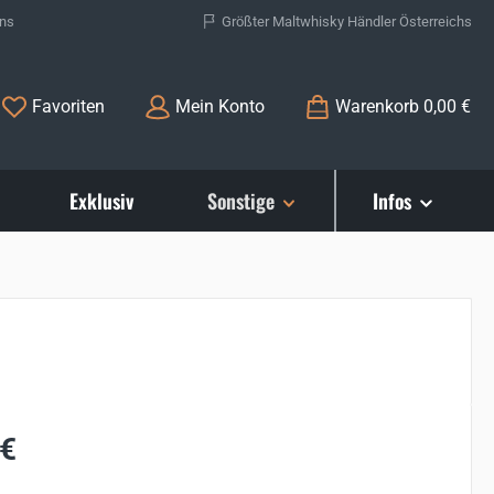
ons
Größter Maltwhisky Händler Österreichs
Du hast 0 Produkte auf dem Merkzettel
Favoriten
Mein Konto
Warenkorb
0,00 €
Exklusiv
Sonstige
Infos
s:
 €