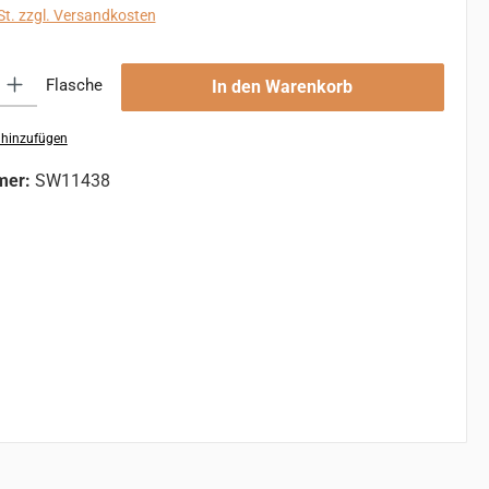
St. zzgl. Versandkosten
 Gib den gewünschten Wert ein oder benutze die Schaltflächen um die An
Flasche
In den Warenkorb
 hinzufügen
mer:
SW11438