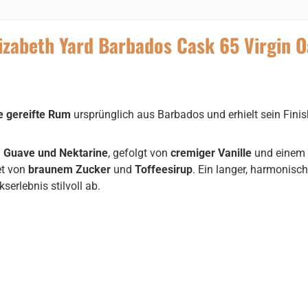
zabeth Yard Barbados Cask 65 Virgin O
e gereifte Rum
ursprünglich aus Barbados und erhielt sein Finis
n
Guave und Nektarine
, gefolgt von
cremiger Vanille
und einem
et von
braunem Zucker
und
Toffeesirup
. Ein langer, harmonisc
rlebnis stilvoll ab.