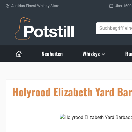
Austrias Finest Whisky Store
Über 1600
Zum Hauptinhalt springen
Neuheiten
Whiskys
Ru
Holyrood Elizabeth Yard Ba
Bildergalerie überspringen