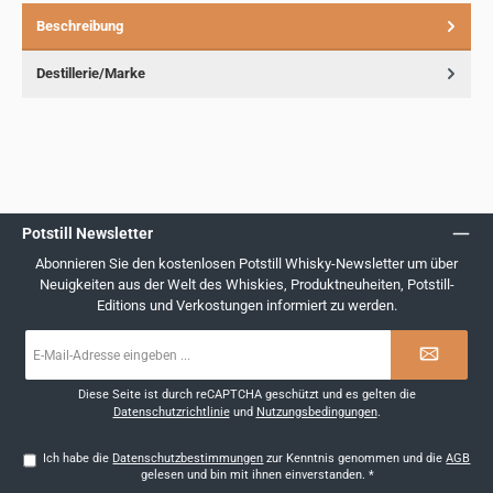
Beschreibung
Destillerie/Marke
Potstill Newsletter
Abonnieren Sie den kostenlosen Potstill Whisky-Newsletter um über
Neuigkeiten aus der Welt des Whiskies, Produktneuheiten, Potstill-
Editions und Verkostungen informiert zu werden.
E-
Mail-
Adresse
*
Diese Seite ist durch reCAPTCHA geschützt und es gelten die
Datenschutzrichtlinie
und
Nutzungsbedingungen
.
Ich habe die
Datenschutzbestimmungen
zur Kenntnis genommen und die
AGB
gelesen und bin mit ihnen einverstanden.
*