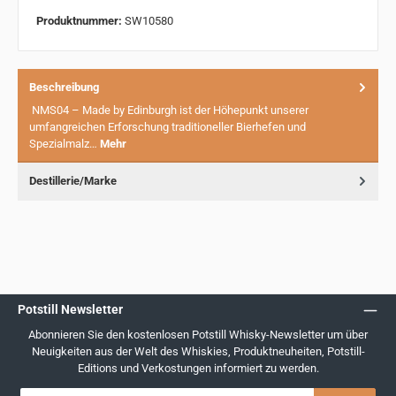
Produktnummer:
SW10580
Beschreibung
NMS04 – Made by Edinburgh ist der Höhepunkt unserer
umfangreichen Erforschung traditioneller Bierhefen und
Spezialmalz…
Mehr
Destillerie/Marke
Potstill Newsletter
Abonnieren Sie den kostenlosen Potstill Whisky-Newsletter um über
Neuigkeiten aus der Welt des Whiskies, Produktneuheiten, Potstill-
Editions und Verkostungen informiert zu werden.
E-