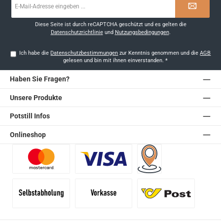
Mail-
Adresse
*
Diese Seite ist durch reCAPTCHA geschützt und es gelten die
Datenschutzrichtlinie
und
Nutzungsbedingungen
.
Ich habe die
Datenschutzbestimmungen
zur Kenntnis genommen und die
AGB
gelesen und bin mit ihnen einverstanden.
*
Haben Sie Fragen?
Unsere Produkte
Potstill Infos
Onlineshop
Benutzerdefiniertes Bild 1
Benutzerdefiniertes Bild 2
Versand für Händler (Pale
Selbstabholung
Vorkasse
Standard