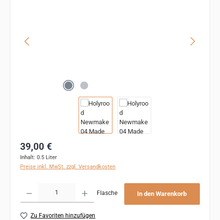
Regulärer Preis:
39,00 €
Inhalt:
0.5 Liter
Preise inkl. MwSt. zzgl. Versandkosten
Produkt Anzahl: Gib den gewünschten Wert ein oder benutze die Schaltflächen um 
Flasche
In den Warenkorb
Zu Favoriten hinzufügen