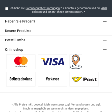
Ich habe die
Datenschutzbestimmungen
zur Kenntnis genommen und die
AGB
gelesen und bin mit ihnen einverstanden.
*
Haben Sie Fragen?
Unsere Produkte
Potstill Infos
Onlineshop
Benutzerdefiniertes Bild 1
Benutzerdefiniertes Bild 2
Versand für Händler (Pale
Selbstabholung
Vorkasse
Standard
* Alle Preise inkl. gesetzl. Mehrwertsteuer zzgl.
Versandkosten
und ggf.
Nachnahmegebühren, wenn nicht anders angegeben.