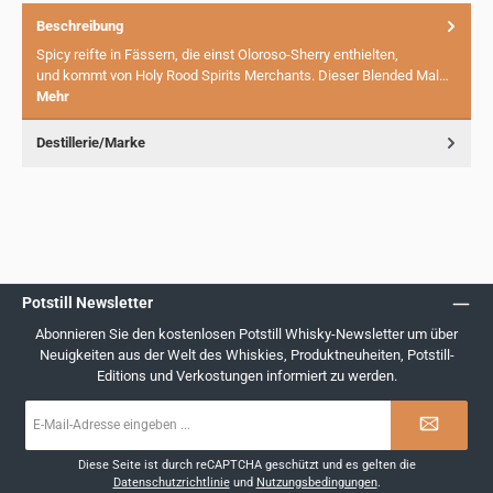
Beschreibung
Spicy reifte in Fässern, die einst Oloroso-Sherry enthielten,
und kommt von Holy Rood Spirits Merchants. Dieser Blended Mal…
Mehr
Destillerie/Marke
Potstill Newsletter
Abonnieren Sie den kostenlosen Potstill Whisky-Newsletter um über
Neuigkeiten aus der Welt des Whiskies, Produktneuheiten, Potstill-
Editions und Verkostungen informiert zu werden.
E-
Mail-
Adresse
*
Diese Seite ist durch reCAPTCHA geschützt und es gelten die
Datenschutzrichtlinie
und
Nutzungsbedingungen
.