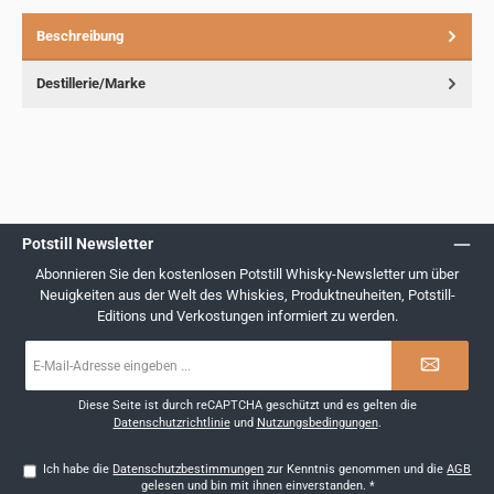
Beschreibung
Destillerie/Marke
Potstill Newsletter
Abonnieren Sie den kostenlosen Potstill Whisky-Newsletter um über
Neuigkeiten aus der Welt des Whiskies, Produktneuheiten, Potstill-
Editions und Verkostungen informiert zu werden.
E-
Mail-
Adresse
*
Diese Seite ist durch reCAPTCHA geschützt und es gelten die
Datenschutzrichtlinie
und
Nutzungsbedingungen
.
Ich habe die
Datenschutzbestimmungen
zur Kenntnis genommen und die
AGB
gelesen und bin mit ihnen einverstanden.
*