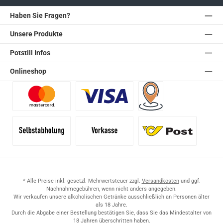
Haben Sie Fragen?
Unsere Produkte
Potstill Infos
Onlineshop
Benutzerdefiniertes Bild 1
Benutzerdefiniertes Bild 2
Versand für Händler (Pale
Selbstabholung
Vorkasse
Standard
* Alle Preise inkl. gesetzl. Mehrwertsteuer zzgl.
Versandkosten
und ggf.
Nachnahmegebühren, wenn nicht anders angegeben.
Wir verkaufen unsere alkoholischen Getränke ausschließlich an Personen älter
als 18 Jahre.
Durch die Abgabe einer Bestellung bestätigen Sie, dass Sie das Mindestalter von
18 Jahren überschritten haben.