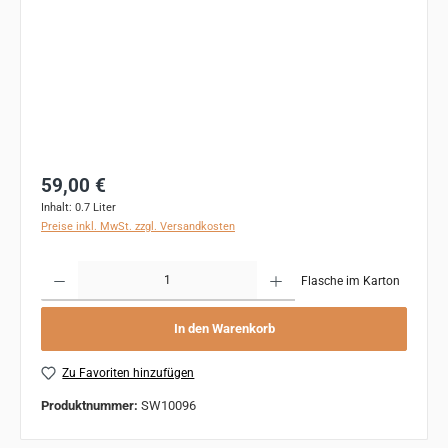
Regulärer Preis:
59,00 €
Inhalt:
0.7 Liter
Preise inkl. MwSt. zzgl. Versandkosten
Produkt Anzahl: Gib den gewünschten Wert ein oder benutze die Schaltflächen um 
Flasche im Karton
In den Warenkorb
Zu Favoriten hinzufügen
Produktnummer:
SW10096