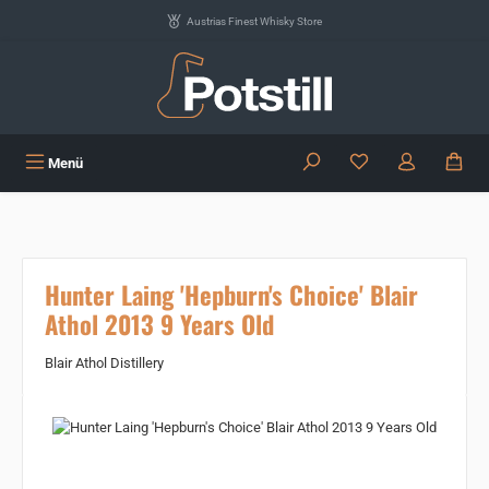
Zum Hauptinhalt springen
Austrias Finest Whisky Store
Du hast 0 Produkte
Menü
Hunter Laing 'Hepburn's Choice' Blair
Athol 2013 9 Years Old
Blair Athol Distillery
Bildergalerie überspringen