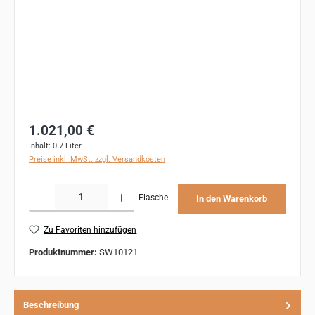
Regulärer Preis:
1.021,00 €
Inhalt:
0.7 Liter
Preise inkl. MwSt. zzgl. Versandkosten
Produkt Anzahl: Gib den gewünschten Wert ein oder benutze die Schaltflächen um 
Flasche
In den Warenkorb
Zu Favoriten hinzufügen
Produktnummer:
SW10121
Beschreibung