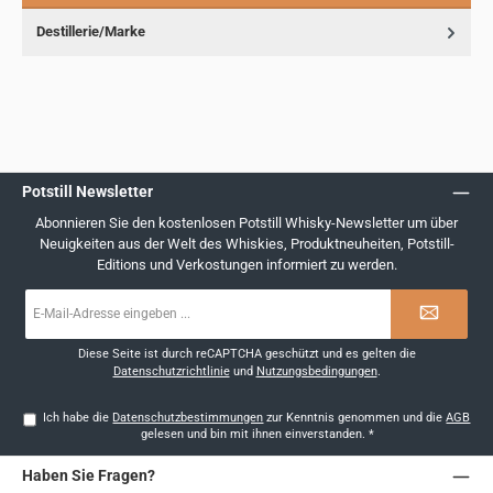
Destillerie/Marke
Potstill Newsletter
Abonnieren Sie den kostenlosen Potstill Whisky-Newsletter um über
Neuigkeiten aus der Welt des Whiskies, Produktneuheiten, Potstill-
Editions und Verkostungen informiert zu werden.
E-
Mail-
Adresse
*
Diese Seite ist durch reCAPTCHA geschützt und es gelten die
Datenschutzrichtlinie
und
Nutzungsbedingungen
.
Ich habe die
Datenschutzbestimmungen
zur Kenntnis genommen und die
AGB
gelesen und bin mit ihnen einverstanden.
*
Haben Sie Fragen?