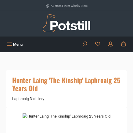
Zum Hauptinhalt springen
Austrias Finest Whisky Store
Du hast 0 Produkte
Menü
Hunter Laing 'The Kinship' Laphroaig 25
Years Old
Laphroaig Distillery
Bildergalerie überspringen