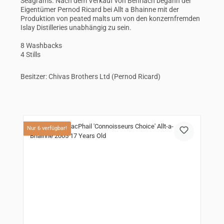
Seagrams. Nach dem Verkauf von Benriach begann der
Eigentümer Pernod Ricard bei Allt a Bhainne mit der
Produktion von peated malts um von den konzernfremden
Islay Distilleries unabhängig zu sein.
8 Washbacks
4 Stills
Besitzer: Chivas Brothers Ltd (Pernod Ricard)
Produktgalerie überspringen
Nur 6 verfügbar!