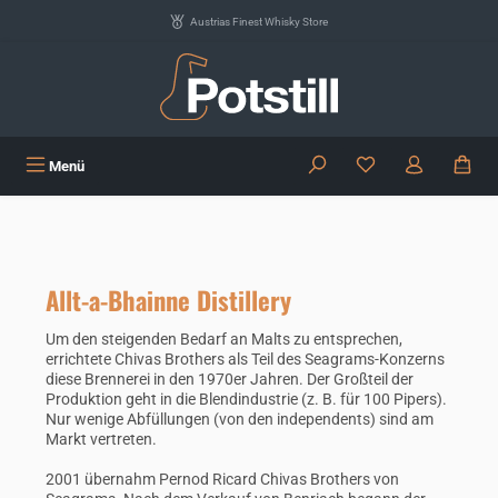
Zum Hauptinhalt springen
Austrias Finest Whisky Store
Du hast 0 Produkte
Menü
Allt-a-Bhainne Distillery
Um den steigenden Bedarf an Malts zu entsprechen,
errichtete Chivas Brothers als Teil des Seagrams-Konzerns
diese Brennerei in den 1970er Jahren. Der Großteil der
Produktion geht in die Blendindustrie (z. B. für 100 Pipers).
Nur wenige Abfüllungen (von den independents) sind am
Markt vertreten.
2001 übernahm Pernod Ricard Chivas Brothers von