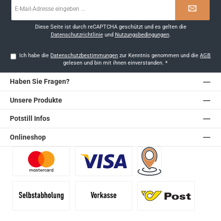
E-
Mail-
Adresse
*
Diese Seite ist durch reCAPTCHA geschützt und es gelten die
Datenschutzrichtlinie
und
Nutzungsbedingungen
.
Ich habe die
Datenschutzbestimmungen
zur Kenntnis genommen und die
AGB
gelesen und bin mit ihnen einverstanden.
*
Haben Sie Fragen?
Unsere Produkte
Potstill Infos
Onlineshop
Benutzerdefiniertes Bild 1
Benutzerdefiniertes Bild 2
Versand für Händler (Pale
Selbstabholung
Vorkasse
Standard