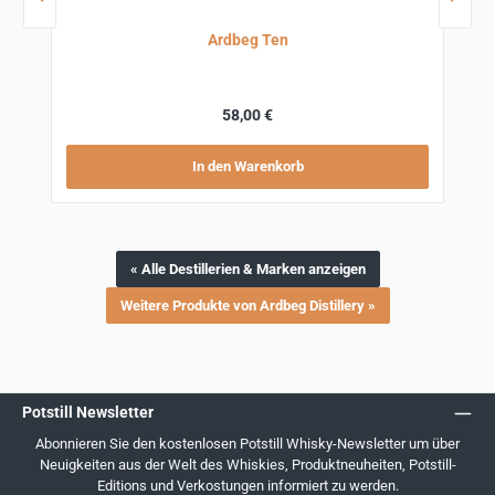
Ardbeg Ten
Regulärer Preis:
58,00 €
In den Warenkorb
« Alle Destillerien & Marken anzeigen
Weitere Produkte von Ardbeg Distillery »
Potstill Newsletter
Abonnieren Sie den kostenlosen Potstill Whisky-Newsletter um über
Neuigkeiten aus der Welt des Whiskies, Produktneuheiten, Potstill-
Editions und Verkostungen informiert zu werden.