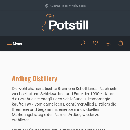
Zum Hauptinhalt springen
Austrias Finest Whisky Store
Du hast 0 Produkte
Menü
Ardbeg Distillery
Die wohl charismatischte Brennerei Schottlands. Nach sehr
wechselhaftem Schicksal bestand Ende der 1990er Jahre
die Gefahr einer endgültigen Schließung. Glenmorangie
kaufte 1997 vom damaligen Eigentümer Allied Distillers die
Brennerei und begann mit einer sehr individuellen
Marketingstrategie den Namen Ardbeg wieder zu
etablieren.