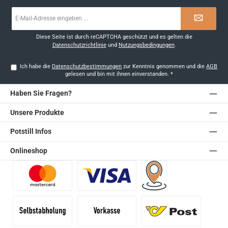
E-
Mail-
Adresse
*
Diese Seite ist durch reCAPTCHA geschützt und es gelten die
Datenschutzrichtlinie
und
Nutzungsbedingungen
.
Ich habe die
Datenschutzbestimmungen
zur Kenntnis genommen und die
AGB
gelesen und bin mit ihnen einverstanden.
*
Haben Sie Fragen?
Unsere Produkte
Potstill Infos
Onlineshop
Benutzerdefiniertes Bild 1
Benutzerdefiniertes Bild 2
Versand für Händler (Pale