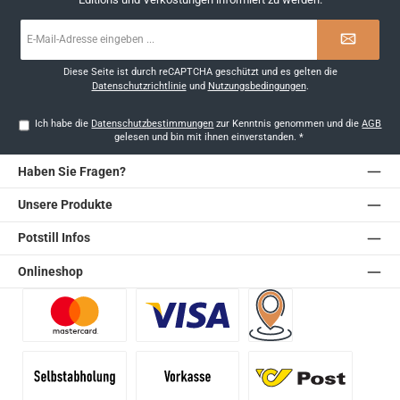
E-
Mail-
Adresse
*
Diese Seite ist durch reCAPTCHA geschützt und es gelten die
Datenschutzrichtlinie
und
Nutzungsbedingungen
.
Ich habe die
Datenschutzbestimmungen
zur Kenntnis genommen und die
AGB
gelesen und bin mit ihnen einverstanden.
*
Haben Sie Fragen?
Unsere Produkte
Potstill Infos
Onlineshop
Benutzerdefiniertes Bild 1
Benutzerdefiniertes Bild 2
Versand für Händler (Pale