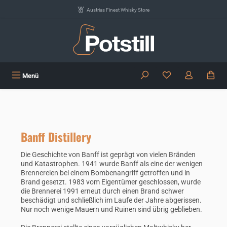
Zum Hauptinhalt springen
Austrias Finest Whisky Store
Du hast 0 Produkte
Menü
Banff Distillery
Die Geschichte von Banff ist geprägt von vielen Bränden
und Katastrophen. 1941 wurde Banff als eine der wenigen
Brennereien bei einem Bombenangriff getroffen und in
Brand gesetzt. 1983 vom Eigentümer geschlossen, wurde
die Brennerei 1991 erneut durch einen Brand schwer
beschädigt und schließlich im Laufe der Jahre abgerissen.
Nur noch wenige Mauern und Ruinen sind übrig geblieben.