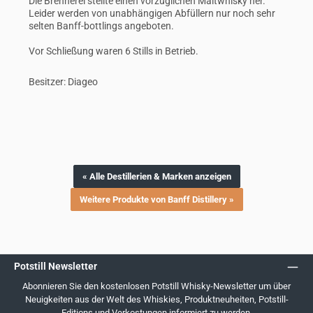
Die Brennerei stellte einen vorzüglichen Maltwhisky her.
Leider werden von unabhängigen Abfüllern nur noch sehr
selten Banff-bottlings angeboten.
Vor Schließung waren 6 Stills in Betrieb.
Besitzer: Diageo
« Alle Destillerien & Marken anzeigen
Weitere Produkte von Banff Distillery »
Potstill Newsletter
Abonnieren Sie den kostenlosen Potstill Whisky-Newsletter um über
Neuigkeiten aus der Welt des Whiskies, Produktneuheiten, Potstill-
Editions und Verkostungen informiert zu werden.