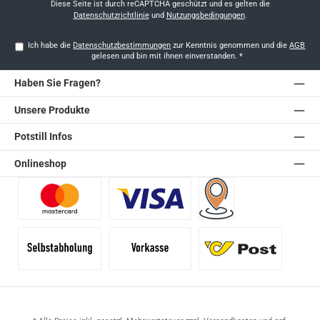
*
Diese Seite ist durch reCAPTCHA geschützt und es gelten die
Datenschutzrichtlinie
und
Nutzungsbedingungen
.
Ich habe die
Datenschutzbestimmungen
zur Kenntnis genommen und die
AGB
gelesen und bin mit ihnen einverstanden.
*
Haben Sie Fragen?
Unsere Produkte
Potstill Infos
Onlineshop
Benutzerdefiniertes Bild 1
Benutzerdefiniertes Bild 2
Versand für Händler (Pale
Selbstabholung
Vorkasse
Standard