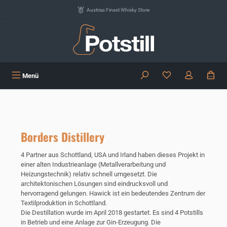
Zum Hauptinhalt springen
Austrias Finest Whisky Store
Du hast 0 Produkte
Menü
Borders Distillery
4 Partner aus Schottland, USA und Irland haben dieses Projekt in
einer alten Industrieanlage (Metallverarbeitung und
Heizungstechnik) relativ schnell umgesetzt. Die
architektonischen Lösungen sind eindrucksvoll und
hervorragend gelungen. Hawick ist ein bedeutendes Zentrum der
Textilproduktion in Schottland.
Die Destillation wurde im April 2018 gestartet. Es sind 4 Potstills
in Betrieb und eine Anlage zur Gin-Erzeugung. Die