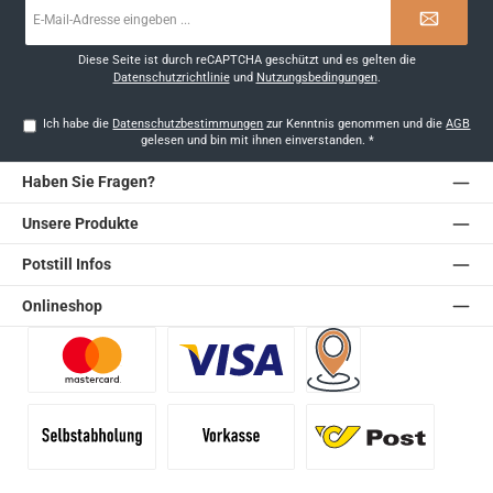
E-
Mail-
Adresse
*
Diese Seite ist durch reCAPTCHA geschützt und es gelten die
Datenschutzrichtlinie
und
Nutzungsbedingungen
.
Ich habe die
Datenschutzbestimmungen
zur Kenntnis genommen und die
AGB
gelesen und bin mit ihnen einverstanden.
*
Haben Sie Fragen?
Unsere Produkte
Potstill Infos
Onlineshop
Benutzerdefiniertes Bild 1
Benutzerdefiniertes Bild 2
Versand für Händler (Pale
Selbstabholung
Vorkasse
Standard