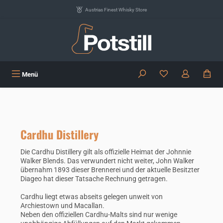
Zum Hauptinhalt springen
Austrias Finest Whisky Store
Du hast 0 Produkte
Menü
Cardhu Distillery
Die Cardhu Distillery gilt als offizielle Heimat der Johnnie
Walker Blends. Das verwundert nicht weiter, John Walker
übernahm 1893 dieser Brennerei und der aktuelle Besitzter
Diageo hat dieser Tatsache Rechnung getragen.
Cardhu liegt etwas abseits gelegen unweit von
Archiestown und Macallan.
Neben den offiziellen Cardhu-Malts sind nur wenige