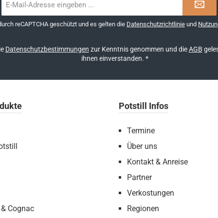
Mail-
Adresse
 durch reCAPTCHA geschützt und es gelten die
Datenschutzrichtlinie
und
Nutzun
*
ie
Datenschutzbestimmungen
zur Kenntnis genommen und die
AGB
geles
ihnen einverstanden.
*
dukte
Potstill Infos
Termine
tstill
Über uns
Kontakt & Anreise
Partner
Verkostungen
 & Cognac
Regionen