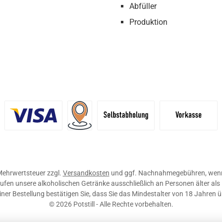
Abfüller
Produktion
definiertes Bild 1
Benutzerdefiniertes Bild 2
Versand für Händler (Palettenpreise ab 
Selbstabholung
Vorkasse
. Mehrwertsteuer zzgl.
Versandkosten
und ggf. Nachnahmegebühren, wenn
ufen unsere alkoholischen Getränke ausschließlich an Personen älter als
ner Bestellung bestätigen Sie, dass Sie das Mindestalter von 18 Jahren 
© 2026 Potstill - Alle Rechte vorbehalten.