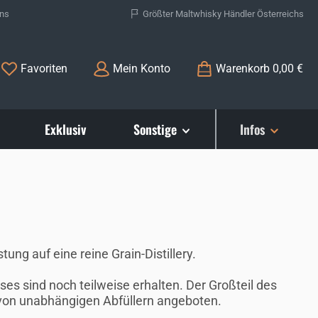
ons
Größter Maltwhisky Händler Österreichs
Du hast 0 Produkte auf dem Merkzettel
Favoriten
Mein Konto
Warenkorb
0,00 €
Exklusiv
Sonstige
Infos
ng auf eine reine Grain-Distillery.
s sind noch teilweise erhalten. Der Großteil des
 von unabhängigen Abfüllern angeboten.