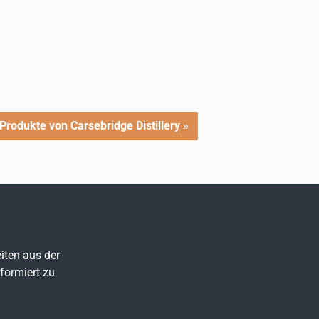
Produkte von Carsebridge Distillery »
iten aus der
formiert zu