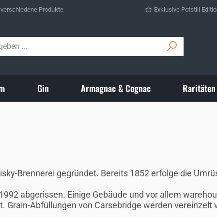
 verschiedene Produkte
Exklusive Potstill Editi
m
Gin
Armagnac & Cognac
Raritäten
sky-Brennerei gegründet. Bereits 1852 erfolge die Umrüstu
992 abgerissen. Einige Gebäude und vor allem warehouse
. Grain-Abfüllungen von Carsebridge werden vereinzelt