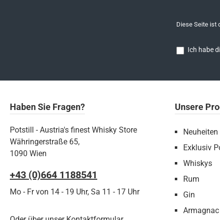
Diese Seite ist
Ich habe d
Haben Sie Fragen?
Unsere Pro
Potstill - Austria's finest Whisky Store
Neuheiten
Währingerstraße 65,
Exklusiv Po
1090 Wien
Whiskys
+43 (0)664 1188541‬
Rum
Mo - Fr von 14 - 19 Uhr, Sa 11 - 17 Uhr
Gin
Armagnac
Oder über unser
Kontaktformular
.