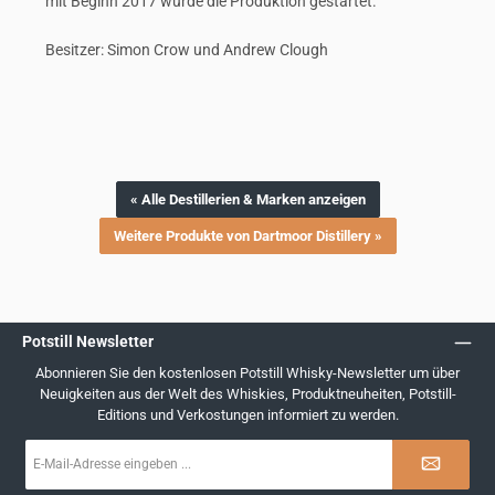
mit Beginn 2017 wurde die Produktion gestartet.
Besitzer: Simon Crow und Andrew Clough
« Alle Destillerien & Marken anzeigen
Weitere Produkte von Dartmoor Distillery »
Potstill Newsletter
Abonnieren Sie den kostenlosen Potstill Whisky-Newsletter um über
Neuigkeiten aus der Welt des Whiskies, Produktneuheiten, Potstill-
Editions und Verkostungen informiert zu werden.
E-
Mail-
Adresse