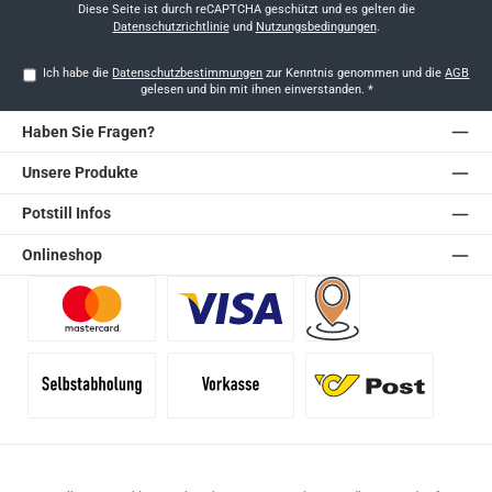
*
Diese Seite ist durch reCAPTCHA geschützt und es gelten die
Datenschutzrichtlinie
und
Nutzungsbedingungen
.
Ich habe die
Datenschutzbestimmungen
zur Kenntnis genommen und die
AGB
gelesen und bin mit ihnen einverstanden.
*
Haben Sie Fragen?
Unsere Produkte
Potstill Infos
Onlineshop
Benutzerdefiniertes Bild 1
Benutzerdefiniertes Bild 2
Versand für Händler (Pale
Selbstabholung
Vorkasse
Standard