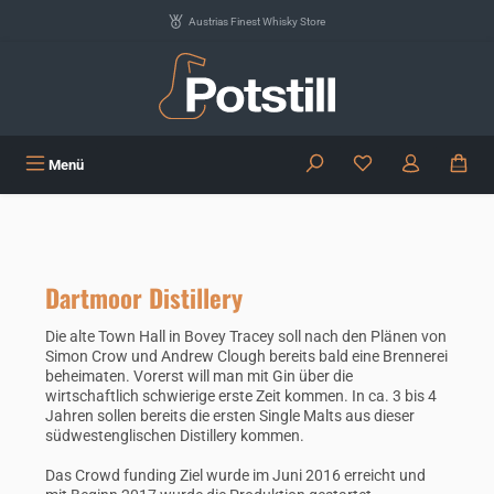
Zum Hauptinhalt springen
Austrias Finest Whisky Store
Du hast 0 Produkte
Menü
Dartmoor Distillery
Die alte Town Hall in Bovey Tracey soll nach den Plänen von
Simon Crow und Andrew Clough bereits bald eine Brennerei
beheimaten. Vorerst will man mit Gin über die
wirtschaftlich schwierige erste Zeit kommen. In ca. 3 bis 4
Jahren sollen bereits die ersten Single Malts aus dieser
südwestenglischen Distillery kommen.
Das Crowd funding Ziel wurde im Juni 2016 erreicht und