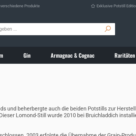
 verschiedene Produkte
Exklusive Potstill Editi
m
Gin
Armagnac & Cognac
Raritäten
nds und beherbergte auch die beiden Potstills zur Herst
 Dieser Lomond-Still wurde 2010 bei Bruichladdich install
chlossen. 2003 erfolgte die Übernahme der Grain-Produkt