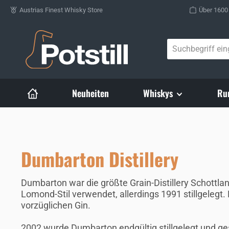
Austrias Finest Whisky Store
Über 1600
Zum Hauptinhalt springen
Neuheiten
Whiskys
Ru
Dumbarton Distillery
Dumbarton war die größte Grain-Distillery Schottla
Lomond-Stil verwendet, allerdings 1991 stillgelegt.
vorzüglichen Gin.
2002 wurde Dumbarton endgültig stillgelegt und ges