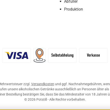
Abfüller
Produktion
definiertes Bild 1
Benutzerdefiniertes Bild 2
Versand für Händler (Palettenpreise ab 
Selbstabholung
Vorkasse
. Mehrwertsteuer zzgl.
Versandkosten
und ggf. Nachnahmegebühren, wenn
ufen unsere alkoholischen Getränke ausschließlich an Personen älter als
ner Bestellung bestätigen Sie, dass Sie das Mindestalter von 18 Jahren 
© 2026 Potstill - Alle Rechte vorbehalten.