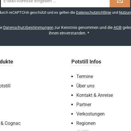
Mail-
Adresse
 durch reCAPTCHA geschützt und es gelten die
Datenschutzrichtlinie
und
Nutzun
*
ie
Datenschutzbestimmungen
zur Kenntnis genommen und die
AGB
geles
ihnen einverstanden.
*
dukte
Potstill Infos
Termine
tstill
Über uns
Kontakt & Anreise
Partner
Verkostungen
 & Cognac
Regionen