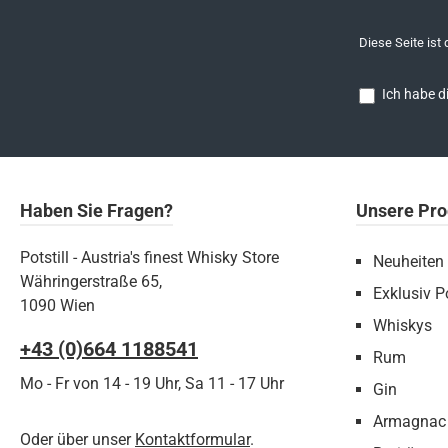
Diese Seite ist
Ich habe d
Haben Sie Fragen?
Unsere Pro
Potstill - Austria's finest Whisky Store
Neuheiten
Währingerstraße 65,
Exklusiv Po
1090 Wien
Whiskys
+43 (0)664 1188541‬
Rum
Mo - Fr von 14 - 19 Uhr, Sa 11 - 17 Uhr
Gin
Armagnac
Oder über unser
Kontaktformular
.