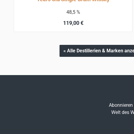
48,5 %
Regulärer Preis:
119,00 €
In den Warenkorb
« Alle Destillerien & Marken anz
Abonnieren 
Welt des W