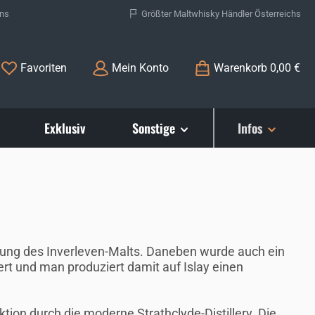
ons
Größter Maltwhisky Händler Österreichs
Du hast 0 Produkte auf dem Merkzettel
Favoriten
Mein Konto
Warenkorb
0,00 €
Exklusiv
Sonstige
Infos
ellung des Inverleven-Malts. Daneben wurde auch ein
iert und man produziert damit auf Islay einen
ion durch die moderne Strathclyde-Distillery. Die