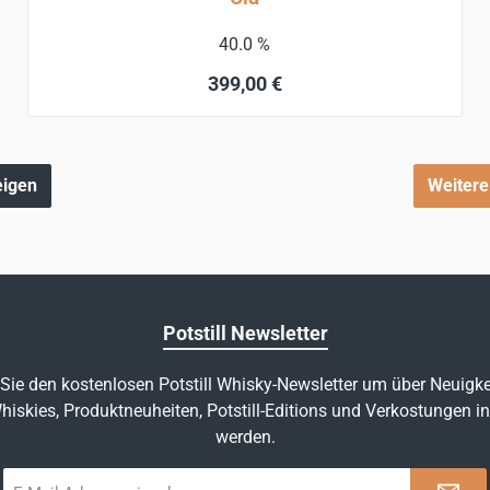
40.0 %
Regulärer Preis:
399,00 €
In den Warenkorb
eigen
Weitere
Potstill Newsletter
Sie den kostenlosen Potstill Whisky-Newsletter um über Neuigke
hiskies, Produktneuheiten, Potstill-Editions und Verkostungen in
werden.
E-