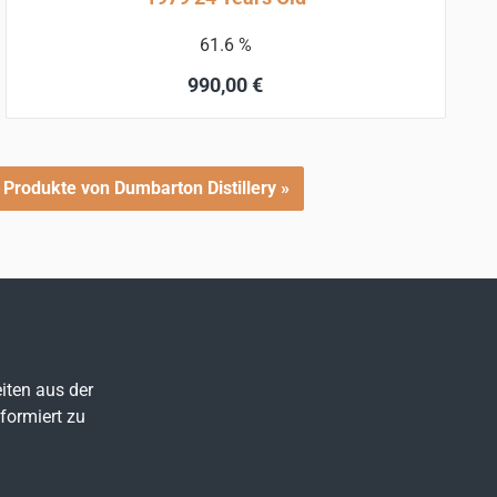
61.6 %
Regulärer Preis:
990,00 €
In den Warenkorb
 Produkte von Dumbarton Distillery »
iten aus der
formiert zu