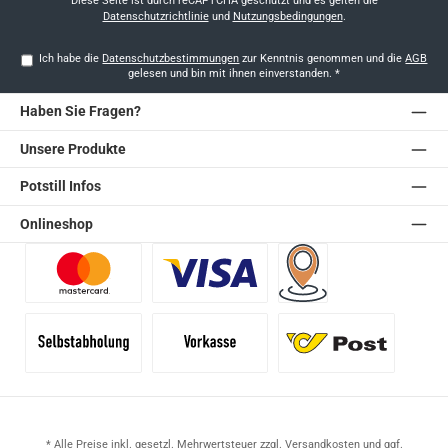
Diese Seite ist durch reCAPTCHA geschützt und es gelten die
Datenschutzrichtlinie
und
Nutzungsbedingungen
.
Ich habe die
Datenschutzbestimmungen
zur Kenntnis genommen und die
AGB
gelesen und bin mit ihnen einverstanden.
*
Haben Sie Fragen?
Unsere Produkte
Potstill Infos
Onlineshop
Benutzerdefiniertes Bild 1
Benutzerdefiniertes Bild 2
Versand für Händler (Pale
Selbstabholung
Vorkasse
Standard
* Alle Preise inkl. gesetzl. Mehrwertsteuer zzgl.
Versandkosten
und ggf.