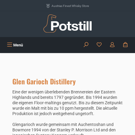
Zum Hauptinhalt springen
Austrias Finest Whisky Store
Du hast 0 Produkte
Menü
Glen Garioch Distillery
Eine der wenigen überlebenden Brennereien der Eastern
Highlands und bereits 1797 gegründet. Bis 1994 wurden
die eigenen Floor-maltings genutzt. Bis zu diesem Zeitpunkt
wurde ein Malt mit bis zu 10 ppm hergestellt. Die aktuelle
Produktion ist jedoch weitgehend ungetorft.
Glengarioch wurde gemeinsam mit Auchentoshan und
Bowmore 1994 von der Stanley P. Morrison Ltd and den