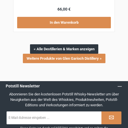
Regulärer Preis:
66,00 €
In den Warenkorb
« Alle Destillerien & Marken anzeigen
Weitere Produkte von Glen Garioch Distillery »
Potstill Newsletter
Abonnieren Sie den kostenlosen Potstill Whisky-Newsletter um über
Neuigkeiten aus der Welt des Whiskies, Produktneuheiten, Potstill-
Editions und Verkostungen informiert zu werden.
E-
Mail-
Adresse
*