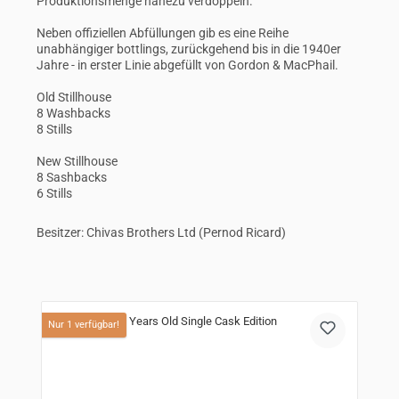
Produktionsmenge nahezu verdoppeln.
Neben offiziellen Abfüllungen gib es eine Reihe
unabhängiger bottlings, zurückgehend bis in die 1940er
Jahre - in erster Linie abgefüllt von Gordon & MacPhail.
Old Stillhouse
8 Washbacks
8 Stills
New Stillhouse
8 Sashbacks
6 Stills
Besitzer: Chivas Brothers Ltd (Pernod Ricard)
Produktgalerie überspringen
Nur 1 verfügbar!
N