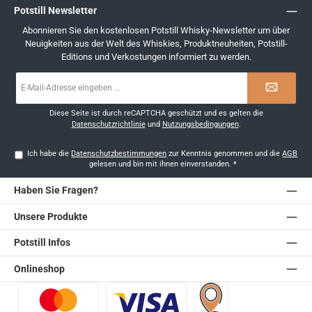
Potstill Newsletter
Abonnieren Sie den kostenlosen Potstill Whisky-Newsletter um über
Neuigkeiten aus der Welt des Whiskies, Produktneuheiten, Potstill-
Editions und Verkostungen informiert zu werden.
E-
Mail-
Adresse
*
Diese Seite ist durch reCAPTCHA geschützt und es gelten die
Datenschutzrichtlinie
und
Nutzungsbedingungen
.
Ich habe die
Datenschutzbestimmungen
zur Kenntnis genommen und die
AGB
gelesen und bin mit ihnen einverstanden.
*
Haben Sie Fragen?
Unsere Produkte
Potstill Infos
Onlineshop