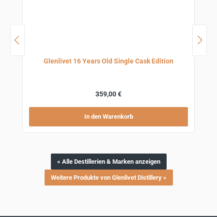
Glenlivet 16 Years Old Single Cask Edition
Regulärer Preis:
359,00 €
In den Warenkorb
« Alle Destillerien & Marken anzeigen
Weitere Produkte von Glenlivet Distillery »