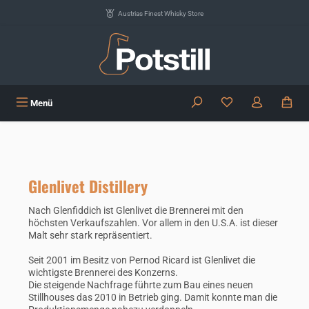
Zum Hauptinhalt springen
Austrias Finest Whisky Store
Du hast 0 Produkte
Menü
Glenlivet Distillery
Nach Glenfiddich ist Glenlivet die Brennerei mit den
höchsten Verkaufszahlen. Vor allem in den U.S.A. ist dieser
Malt sehr stark repräsentiert.
Seit 2001 im Besitz von Pernod Ricard ist Glenlivet die
wichtigste Brennerei des Konzerns.
Die steigende Nachfrage führte zum Bau eines neuen
Stillhouses das 2010 in Betrieb ging. Damit konnte man die