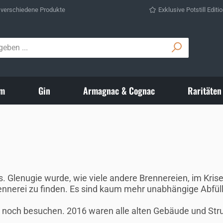
 verschiedene Produkte
Exklusive Potstill Editi
m
Gin
Armagnac & Cognac
Raritäten
ands. Glenugie wurde, wie viele andere Brennereien, im Kr
ennerei zu finden. Es sind kaum mehr unabhängige Abfül
12 noch besuchen. 2016 waren alle alten Gebäude und St