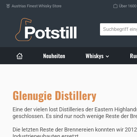
Austrias Finest Whisky Store
Über 1600
Zum Hauptinhalt springen
Neuheiten
Whiskys
Ru
Glenugie Distillery
Eine der vielen lost Distilleries der Eastern Highl
geschlossen. Es sind nur noch wenige Reste der Br
Die letzten Reste der Brennereien konnten wir 20
Industrieneubauten ersetzt.