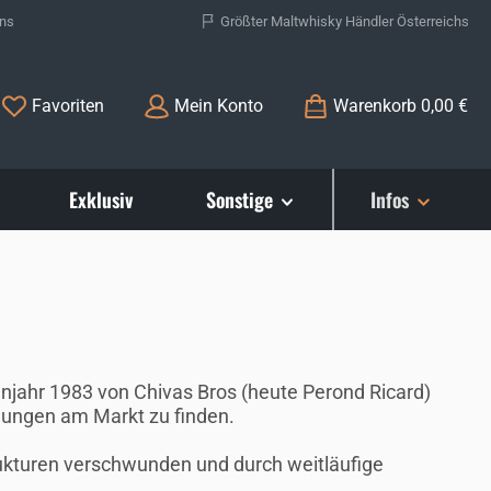
ons
Größter Maltwhisky Händler Österreichs
Du hast 0 Produkte auf dem Merkzettel
Favoriten
Mein Konto
Warenkorb
0,00 €
Exklusiv
Sonstige
Infos
isenjahr 1983 von Chivas Bros (heute Perond Ricard)
lungen am Markt zu finden.
rukturen verschwunden und durch weitläufige