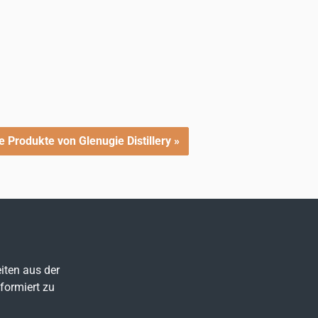
e Produkte von Glenugie Distillery »
iten aus der
formiert zu