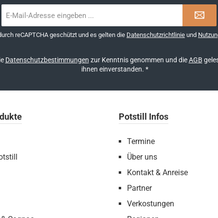
E-
Mail-
Adresse
 durch reCAPTCHA geschützt und es gelten die
Datenschutzrichtlinie
und
Nutzun
*
ie
Datenschutzbestimmungen
zur Kenntnis genommen und die
AGB
geles
ihnen einverstanden.
*
dukte
Potstill Infos
Termine
tstill
Über uns
Kontakt & Anreise
Partner
Verkostungen