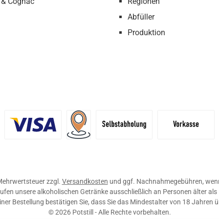
 & Cognac
Regionen
Abfüller
Produktion
definiertes Bild 1
Benutzerdefiniertes Bild 2
Versand für Händler (Palettenpreise ab 
Selbstabholung
Vorkasse
. Mehrwertsteuer zzgl.
Versandkosten
und ggf. Nachnahmegebühren, wenn
ufen unsere alkoholischen Getränke ausschließlich an Personen älter als
ner Bestellung bestätigen Sie, dass Sie das Mindestalter von 18 Jahren 
© 2026 Potstill - Alle Rechte vorbehalten.