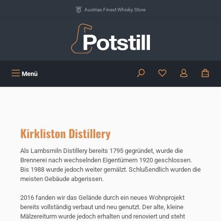
Zum Hauptinhalt springen
Austrias Finest Whisky Store
Du hast 0 Produkte
Menü
Kirkliston Distillery
Als Lambsmiln Distillery bereits 1795 gegründet, wurde die
Brennerei nach wechselnden Eigentümern 1920 geschlossen.
Bis 1988 wurde jedoch weiter gemälzt. Schlußendlich wurden die
meisten Gebäude abgerissen.
2016 fanden wir das Gelände durch ein neues Wohnprojekt
bereits vollständig verbaut und neu genutzt. Der alte, kleine
Mälzereiturm wurde jedoch erhalten und renoviert und steht