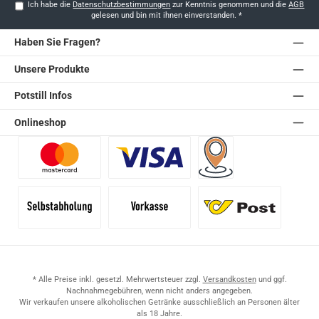
Ich habe die
Datenschutzbestimmungen
zur Kenntnis genommen und die
AGB
gelesen und bin mit ihnen einverstanden.
*
Haben Sie Fragen?
Unsere Produkte
Potstill Infos
Onlineshop
Benutzerdefiniertes Bild 1
Benutzerdefiniertes Bild 2
Versand für Händler (Pale
Selbstabholung
Vorkasse
Standard
* Alle Preise inkl. gesetzl. Mehrwertsteuer zzgl.
Versandkosten
und ggf.
Nachnahmegebühren, wenn nicht anders angegeben.
Wir verkaufen unsere alkoholischen Getränke ausschließlich an Personen älter
als 18 Jahre.