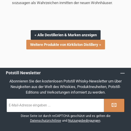
sozusagen als Wahrzeichen inmitten der neuen Wohnhäuser.
« Alle Destillerien & Marken anzeigen
Weitere Produkte von Kirkliston Distillery »
Potstill Newsletter
Abonnieren Sie den kostenlosen Potstill Whisky-Newsletter um über
Neuigkeiten aus der Welt des Whiskies, Produktneuheiten, Potstill-
Editions und Verkostungen informiert zu werden.
E-
Mail-
Adresse
*
Diese Seite ist durch reCAPTCHA geschützt und es gelten die
Datenschutzrichtlinie
und
Nutzungsbedingungen
.