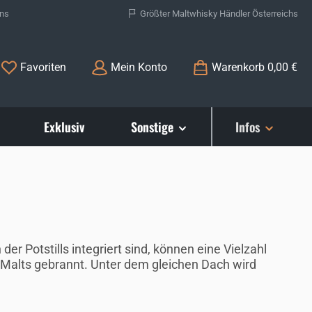
ons
Größter Maltwhisky Händler Österreichs
Du hast 0 Produkte auf dem Merkzettel
Favoriten
Mein Konto
Warenkorb
0,00 €
Exklusiv
Sonstige
Infos
r Potstills integriert sind, können eine Vielzahl
 Malts gebrannt. Unter dem gleichen Dach wird