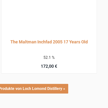
The Maltman Inchfad 2005 17 Years Old
52.1 %
Regulärer Preis:
172,00 €
In den Warenkorb
Produkte von Loch Lomond Distillery »