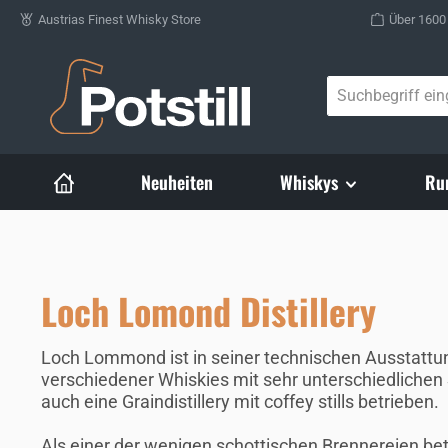
Austrias Finest Whisky Store
Über 1600
Zum Hauptinhalt springen
Neuheiten
Whiskys
Ru
Loch Lomond Distillery
Loch Lommond ist in seiner technischen Ausstattung 
verschiedener Whiskies mit sehr unterschiedlichen
auch eine Graindistillery mit coffey stills betrieben.
Als einer der wenigen schottischen Brennereien be