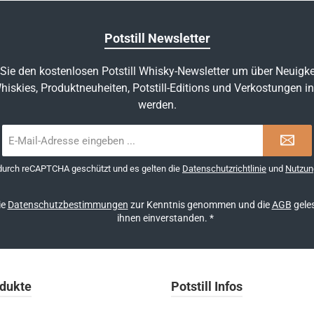
Potstill Newsletter
Sie den kostenlosen Potstill Whisky-Newsletter um über Neuigke
hiskies, Produktneuheiten, Potstill-Editions und Verkostungen in
werden.
E-
Mail-
Adresse
 durch reCAPTCHA geschützt und es gelten die
Datenschutzrichtlinie
und
Nutzun
*
ie
Datenschutzbestimmungen
zur Kenntnis genommen und die
AGB
geles
ihnen einverstanden.
*
dukte
Potstill Infos