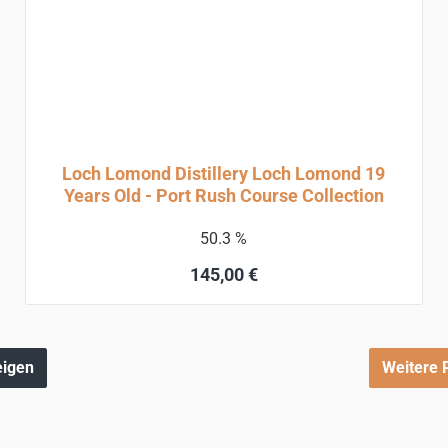
Loch Lomond Distillery Loch Lomond 19
Years Old - Port Rush Course Collection
50.3 %
Regulärer Preis:
145,00 €
In den Warenkorb
eigen
Weitere 