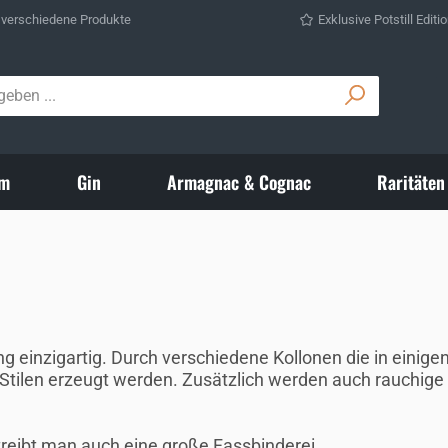
 verschiedene Produkte
Exklusive Potstill Editi
m
Gin
Armagnac & Cognac
Raritäten
einzigartig. Durch verschiedene Kollonen die in einigen de
 Stilen erzeugt werden. Zusätzlich werden auch rauchige
treibt man auch eine große Fassbinderei.