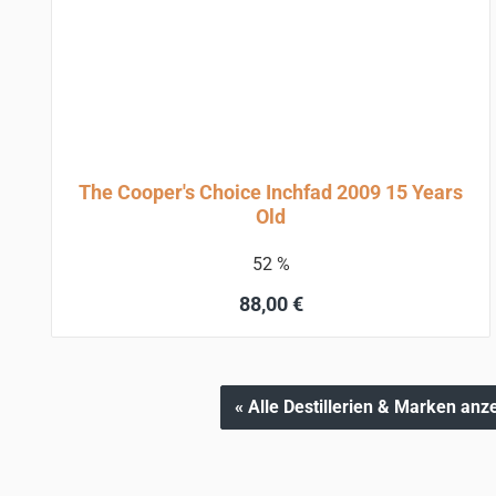
The Cooper's Choice Inchfad 2009 15 Years
Old
52 %
Regulärer Preis:
88,00 €
In den Warenkorb
« Alle Destillerien & Marken anz