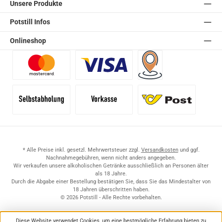
Unsere Produkte
Potstill Infos
Onlineshop
Benutzerdefiniertes Bild 1
Benutzerdefiniertes Bild 2
Versand für Händler (Pale
Selbstabholung
Vorkasse
Standard
* Alle Preise inkl. gesetzl. Mehrwertsteuer zzgl.
Versandkosten
und ggf.
Nachnahmegebühren, wenn nicht anders angegeben.
Wir verkaufen unsere alkoholischen Getränke ausschließlich an Personen älter
als 18 Jahre.
Durch die Abgabe einer Bestellung bestätigen Sie, dass Sie das Mindestalter von
18 Jahren überschritten haben.
© 2026 Potstill - Alle Rechte vorbehalten.
Diese Website verwendet Cookies, um eine bestmögliche Erfahrung bieten zu