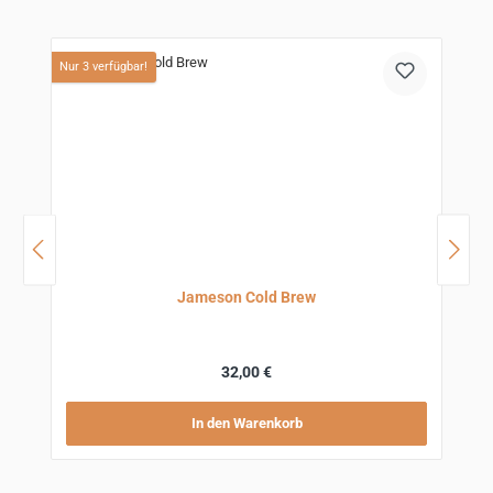
Produktgalerie überspringen
Nur 3 verfügbar!
N
Jameson Cold Brew
Regulärer Preis:
32,00 €
In den Warenkorb