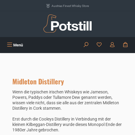
Zum Hauptinhalt springen
Austrias Finest Whisky Store
Du hast 0 Produkte
Menü
Midleton Distillery
Wenn die typischen irischen Whiskeys wie Jameson,
Powers, Paddys oder Tullamore Dew genannt werden,
wissen viele nicht, dass sie alle aus der zentralen Midleton
Distillery in Cork stammen.
Erst durch die Cooleys Distillery in Verbindung mit der
kleinen Kilbeggan-Distillery wurde dieses Monopol Ende der
1980er Jahre gebrochen.