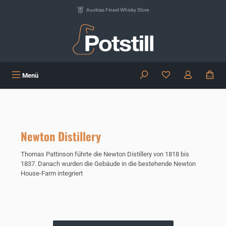
Zum Hauptinhalt springen
Austrias Finest Whisky Store
Du hast 0 Produkte
Menü
Newton Distillery
Thomas Pattinson führte die Newton Distillery von 1818 bis
1837. Danach wurden die Gebäude in die bestehende Newton
House-Farm integriert