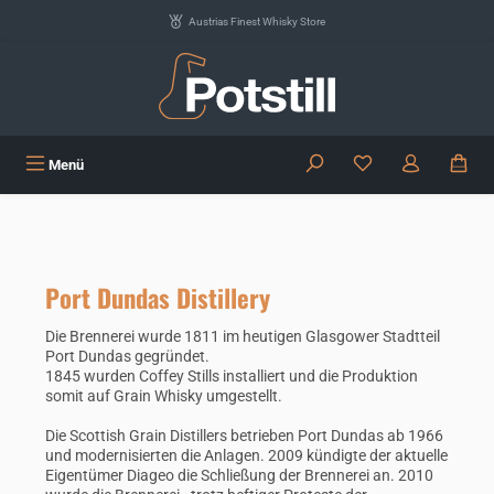
Zum Hauptinhalt springen
Austrias Finest Whisky Store
Du hast 0 Produkte
Menü
Port Dundas Distillery
Die Brennerei wurde 1811 im heutigen Glasgower Stadtteil
Port Dundas gegründet.
1845 wurden Coffey Stills installiert und die Produktion
somit auf Grain Whisky umgestellt.
Die Scottish Grain Distillers betrieben Port Dundas ab 1966
und modernisierten die Anlagen. 2009 kündigte der aktuelle
Eigentümer Diageo die Schließung der Brennerei an. 2010