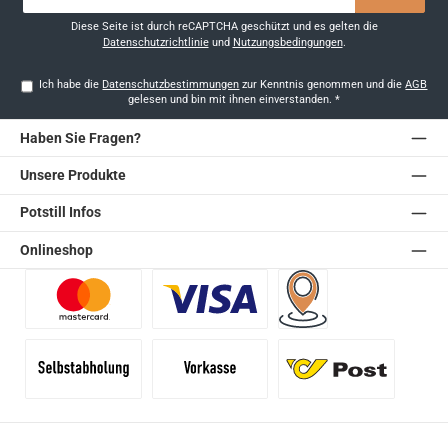
Adresse
*
Diese Seite ist durch reCAPTCHA geschützt und es gelten die
Datenschutzrichtlinie
und
Nutzungsbedingungen
.
Ich habe die
Datenschutzbestimmungen
zur Kenntnis genommen und die
AGB
gelesen und bin mit ihnen einverstanden.
*
Haben Sie Fragen?
Unsere Produkte
Potstill Infos
Onlineshop
Benutzerdefiniertes Bild 1
Benutzerdefiniertes Bild 2
Versand für Händler (Pale
Selbstabholung
Vorkasse
Standard