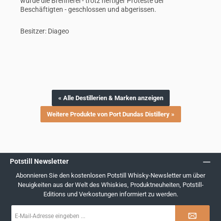
wurde die Brennerei - trotz heftiger Proteste der
Beschäftigten - geschlossen und abgerissen.
Besitzer: Diageo
« Alle Destillerien & Marken anzeigen
Weitere Produkte von Port Dundas Distillery »
Potstill Newsletter
Abonnieren Sie den kostenlosen Potstill Whisky-Newsletter um über
Neuigkeiten aus der Welt des Whiskies, Produktneuheiten, Potstill-
Editions und Verkostungen informiert zu werden.
E-
Mail-