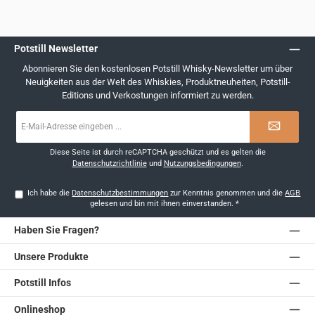
Potstill Newsletter
Abonnieren Sie den kostenlosen Potstill Whisky-Newsletter um über
Neuigkeiten aus der Welt des Whiskies, Produktneuheiten, Potstill-
Editions und Verkostungen informiert zu werden.
E-
Mail-
Adresse
*
Diese Seite ist durch reCAPTCHA geschützt und es gelten die
Datenschutzrichtlinie
und
Nutzungsbedingungen
.
Ich habe die
Datenschutzbestimmungen
zur Kenntnis genommen und die
AGB
gelesen und bin mit ihnen einverstanden.
*
Haben Sie Fragen?
Unsere Produkte
Potstill Infos
Onlineshop