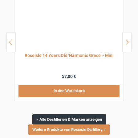
Roseisle 14 Years Old 'Harmonic Grace' - Mini
Regulärer Preis:
57,00 €
In den Warenkorb
« Alle Destillerien & Marken anzeigen
Weitere Produkte von Roseisle Distillery »