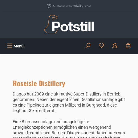
Zum Hauptinhalt springen
Austrias Finest Whisky Store
Du hast 0 Produkte
Menü
Roseisle Distillery
Diageo hat 2009 eine ultimative Super-Distillery in Betrieb
genommen. Neben der eigentlichen Destillationsanlage gibt
es eine Pipeline zur eigenen Mälzerei in Burghead, diese
liegt nur 3 km entfernt.
Eine Biomasseanlage und ausgeklügelte
Energiekonzeptionen ermöglichen einen weitgehend
umweltfreundlichen Betrieb. Diageo spricht daher auch von