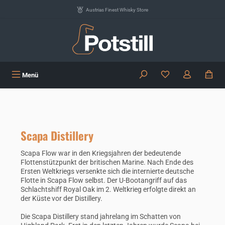
Zum Hauptinhalt springen
Austrias Finest Whisky Store
Du hast 0 Produkte
Menü
Scapa Distillery
Scapa Flow war in den Kriegsjahren der bedeutende
Flottenstützpunkt der britischen Marine. Nach Ende des
Ersten Weltkriegs versenkte sich die internierte deutsche
Flotte in Scapa Flow selbst. Der U-Bootangriff auf das
Schlachtshiff Royal Oak im 2. Weltkrieg erfolgte direkt an
der Küste vor der Distillery.
Die Scapa Distillery stand jahrelang im Schatten von