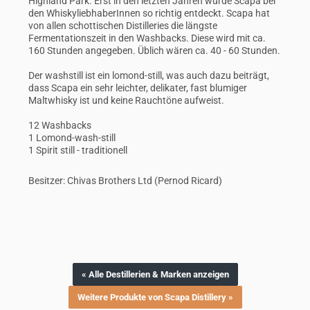
Highland Park. Erst in den letzten Jahren wurde Scapa bei
den WhiskyliebhaberInnen so richtig entdeckt. Scapa hat
von allen schottischen Distilleries die längste
Fermentationszeit in den Washbacks. Diese wird mit ca.
160 Stunden angegeben. Üblich wären ca. 40 - 60 Stunden.
Der washstill ist ein lomond-still, was auch dazu beiträgt,
dass Scapa ein sehr leichter, delikater, fast blumiger
Maltwhisky ist und keine Rauchtöne aufweist.
12 Washbacks
1 Lomond-wash-still
1 Spirit still - traditionell
Besitzer: Chivas Brothers Ltd (Pernod Ricard)
« Alle Destillerien & Marken anzeigen
Weitere Produkte von Scapa Distillery »