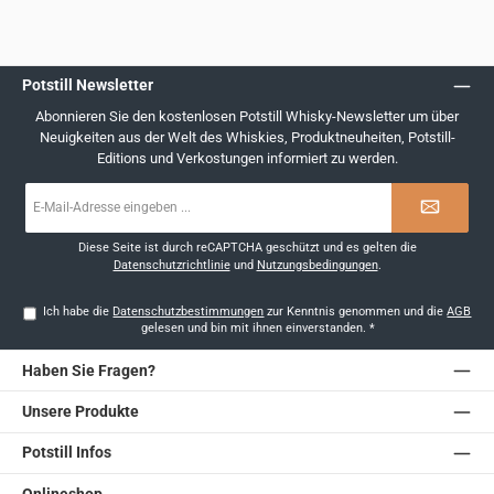
Potstill Newsletter
Abonnieren Sie den kostenlosen Potstill Whisky-Newsletter um über
Neuigkeiten aus der Welt des Whiskies, Produktneuheiten, Potstill-
Editions und Verkostungen informiert zu werden.
E-
Mail-
Adresse
*
Diese Seite ist durch reCAPTCHA geschützt und es gelten die
Datenschutzrichtlinie
und
Nutzungsbedingungen
.
Ich habe die
Datenschutzbestimmungen
zur Kenntnis genommen und die
AGB
gelesen und bin mit ihnen einverstanden.
*
Haben Sie Fragen?
Unsere Produkte
Potstill Infos