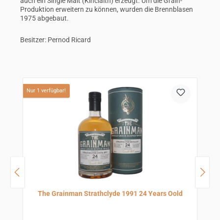
auch ein Single Malt (Kinclaith) erzeugt. Um die Grain-
Produktion erweitern zu können, wurden die Brennblasen
1975 abgebaut.
Besitzer: Pernod Ricard
Produktgalerie überspringen
Nur 1 verfügbar!
N
The Grainman Strathclyde 1991 24 Years Oold