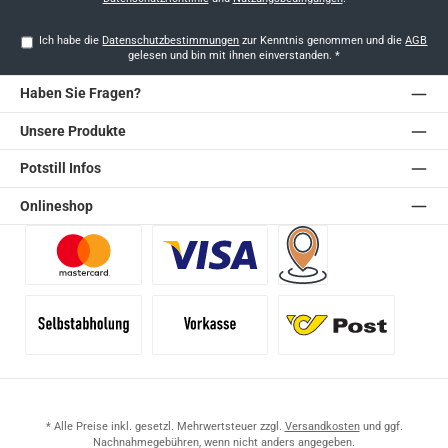
Ich habe die
Datenschutzbestimmungen
zur Kenntnis genommen und die
AGB
gelesen und bin mit ihnen einverstanden.
*
Haben Sie Fragen?
Unsere Produkte
Potstill Infos
Onlineshop
Benutzerdefiniertes Bild 1
Benutzerdefiniertes Bild 2
Versand für Händler (Pale
Selbstabholung
Vorkasse
Standard
* Alle Preise inkl. gesetzl. Mehrwertsteuer zzgl.
Versandkosten
und ggf.
Nachnahmegebühren, wenn nicht anders angegeben.