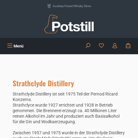
Zum Hauptinhalt springen
Austrias Finest Whisky Store
Du hast 0 Produkte
Menü
Strathclyde Distillery
Strathclyde Distillery ist seit 1975 Teil der Pernod Ricard
Konzerns.
Strathclyce wurde 1927 errichtet und 1928 in Betrieb
genommen. Die Brennerei erzeugt ca. 40 Millionen Liter
reinen Alkohol im Jahr und produziert auch Basisalkohol
für die Gin und Wodkaerzeugung.
Zwischen 1957 und 1975 wurde in der Strathclyde Distillery