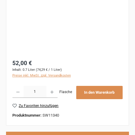
Regulärer Preis:
52,00 €
Inhalt:
0.7 Liter
(74,29 € / 1 Liter)
Preise inkl. MwSt. zzgl. Versandkosten
Produkt Anzahl: Gib den gewünschten Wert ein oder benutze die Schaltflächen um 
Flasche
In den Warenkorb
Zu Favoriten hinzufügen
Produktnummer:
SW11340