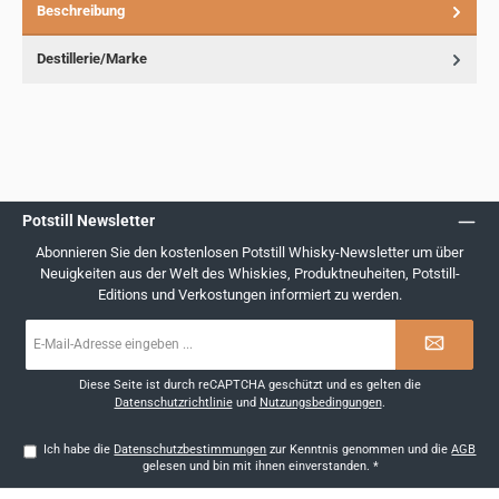
Beschreibung
Destillerie/Marke
Potstill Newsletter
Abonnieren Sie den kostenlosen Potstill Whisky-Newsletter um über
Neuigkeiten aus der Welt des Whiskies, Produktneuheiten, Potstill-
Editions und Verkostungen informiert zu werden.
E-
Mail-
Adresse
*
Diese Seite ist durch reCAPTCHA geschützt und es gelten die
Datenschutzrichtlinie
und
Nutzungsbedingungen
.
Ich habe die
Datenschutzbestimmungen
zur Kenntnis genommen und die
AGB
gelesen und bin mit ihnen einverstanden.
*