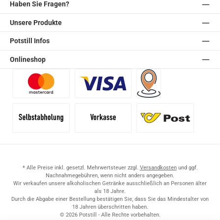
Haben Sie Fragen?
Unsere Produkte
Potstill Infos
Onlineshop
Benutzerdefiniertes Bild 1
Benutzerdefiniertes Bild 2
Versand für Händler (Pale
Selbstabholung
Vorkasse
Standard
* Alle Preise inkl. gesetzl. Mehrwertsteuer zzgl.
Versandkosten
und ggf.
Nachnahmegebühren, wenn nicht anders angegeben.
Wir verkaufen unsere alkoholischen Getränke ausschließlich an Personen älter
als 18 Jahre.
Durch die Abgabe einer Bestellung bestätigen Sie, dass Sie das Mindestalter von
18 Jahren überschritten haben.
© 2026 Potstill - Alle Rechte vorbehalten.