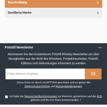
Beschreibung
Destillerie/Marke
Potstill Newsletter
Abonnieren Sie den kostenlosen Potstill Whisky-Newsletter um über
Neuigkeiten aus der Welt des Whiskies, Produktneuheiten, Potstill-
Editions und Verkostungen informiert zu werden.
E-
Mail-
Adresse
*
Diese Seite ist durch reCAPTCHA geschützt und es gelten die
Datenschutzrichtlinie
und
Nutzungsbedingungen
.
Ich habe die
Datenschutzbestimmungen
zur Kenntnis genommen und die
AGB
gelesen und bin mit ihnen einverstanden.
*