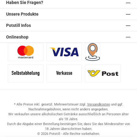
Haben Sie Fragen?
Unsere Produkte
Potstill Infos
Onlineshop
Benutzerdefiniertes Bild 1
Benutzerdefiniertes Bild 2
Versand für Händler (Pale
Selbstabholung
Vorkasse
Standard
* Alle Preise inkl. gesetzl. Mehrwertsteuer zzgl.
Versandkosten
und ggf.
Nachnahmegebühren, wenn nicht anders angegeben.
Wir verkaufen unsere alkoholischen Getränke ausschließlich an Personen älter
als 18 Jahre.
Durch die Abgabe einer Bestellung bestätigen Sie, dass Sie das Mindestalter von
18 Jahren überschritten haben.
© 2026 Potstill - Alle Rechte vorbehalten.