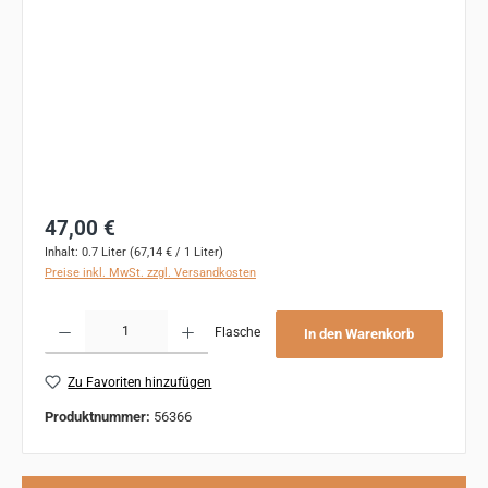
Regulärer Preis:
47,00 €
Inhalt:
0.7 Liter
(67,14 € / 1 Liter)
Preise inkl. MwSt. zzgl. Versandkosten
Produkt Anzahl: Gib den gewünschten Wert ein oder benutze die Schaltflächen um 
Flasche
In den Warenkorb
Zu Favoriten hinzufügen
Produktnummer:
56366