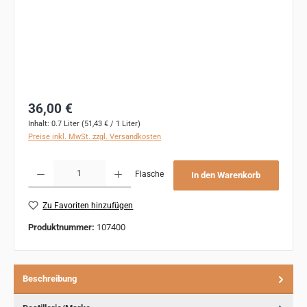
Regulärer Preis:
36,00 €
Inhalt:
0.7 Liter
(51,43 € / 1 Liter)
Preise inkl. MwSt. zzgl. Versandkosten
Produkt Anzahl: Gib den gewünschten Wert ein oder benutze die Schaltflächen um 
Flasche
In den Warenkorb
Zu Favoriten hinzufügen
Produktnummer:
107400
Beschreibung