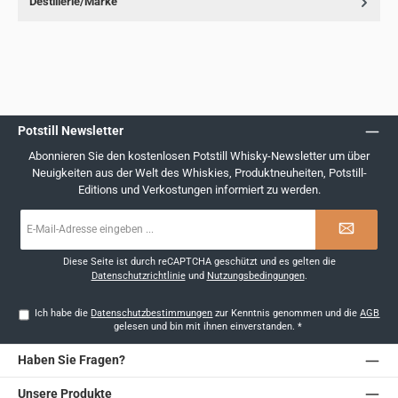
Destillerie/Marke
Potstill Newsletter
Abonnieren Sie den kostenlosen Potstill Whisky-Newsletter um über
Neuigkeiten aus der Welt des Whiskies, Produktneuheiten, Potstill-
Editions und Verkostungen informiert zu werden.
E-
Mail-
Adresse
*
Diese Seite ist durch reCAPTCHA geschützt und es gelten die
Datenschutzrichtlinie
und
Nutzungsbedingungen
.
Ich habe die
Datenschutzbestimmungen
zur Kenntnis genommen und die
AGB
gelesen und bin mit ihnen einverstanden.
*
Haben Sie Fragen?
Unsere Produkte