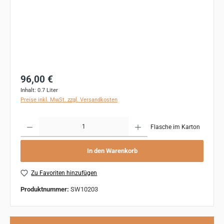
Regulärer Preis:
96,00 €
Inhalt:
0.7 Liter
Preise inkl. MwSt. zzgl. Versandkosten
Produkt Anzahl: Gib den gewünschten Wert ein oder benutze die Schaltflächen um 
Flasche im Karton
In den Warenkorb
Zu Favoriten hinzufügen
Produktnummer:
SW10203