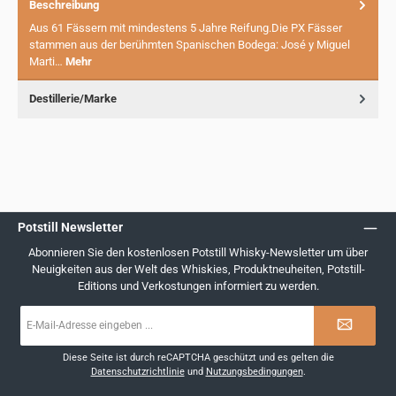
Beschreibung
Aus 61 Fässern mit mindestens 5 Jahre Reifung.Die PX Fässer
stammen aus der berühmten Spanischen Bodega: José y Miguel
Marti…
Mehr
Destillerie/Marke
Potstill Newsletter
Abonnieren Sie den kostenlosen Potstill Whisky-Newsletter um über
Neuigkeiten aus der Welt des Whiskies, Produktneuheiten, Potstill-
Editions und Verkostungen informiert zu werden.
E-
Mail-
Adresse
*
Diese Seite ist durch reCAPTCHA geschützt und es gelten die
Datenschutzrichtlinie
und
Nutzungsbedingungen
.