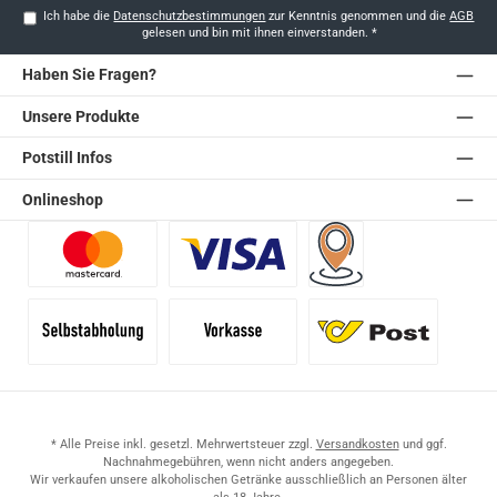
Ich habe die
Datenschutzbestimmungen
zur Kenntnis genommen und die
AGB
gelesen und bin mit ihnen einverstanden.
*
Haben Sie Fragen?
Unsere Produkte
Potstill Infos
Onlineshop
Benutzerdefiniertes Bild 1
Benutzerdefiniertes Bild 2
Versand für Händler (Pale
Selbstabholung
Vorkasse
Standard
* Alle Preise inkl. gesetzl. Mehrwertsteuer zzgl.
Versandkosten
und ggf.
Nachnahmegebühren, wenn nicht anders angegeben.
Wir verkaufen unsere alkoholischen Getränke ausschließlich an Personen älter