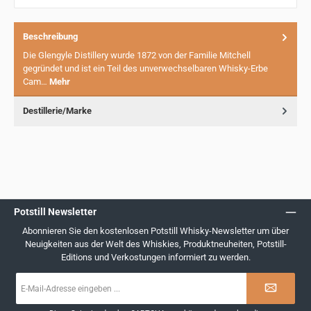
Beschreibung
Die Glengyle Distillery wurde 1872 von der Familie Mitchell
gegründet und ist ein Teil des unverwechselbaren Whisky-Erbe
Cam…
Mehr
Destillerie/Marke
Potstill Newsletter
Abonnieren Sie den kostenlosen Potstill Whisky-Newsletter um über
Neuigkeiten aus der Welt des Whiskies, Produktneuheiten, Potstill-
Editions und Verkostungen informiert zu werden.
E-
Mail-
Adresse