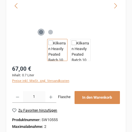
Regulärer Preis:
67,00 €
Inhalt:
0.7 Liter
Preise inkl. MwSt. zzgl. Versandkosten
Produkt Anzahl: Gib den gewünschten Wert ein oder benutze die Schaltflächen um 
Flasche
In den Warenkorb
Zu Favoriten hinzufügen
Produktnummer:
SW10555
Maximalabnahme:
2