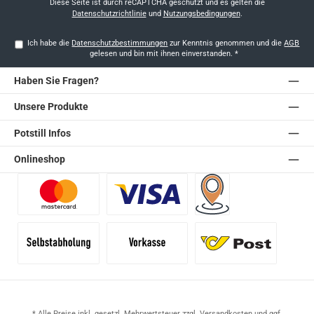
*
Diese Seite ist durch reCAPTCHA geschützt und es gelten die
Datenschutzrichtlinie
und
Nutzungsbedingungen
.
Ich habe die
Datenschutzbestimmungen
zur Kenntnis genommen und die
AGB
gelesen und bin mit ihnen einverstanden.
*
Haben Sie Fragen?
Unsere Produkte
Potstill Infos
Onlineshop
Benutzerdefiniertes Bild 1
Benutzerdefiniertes Bild 2
Versand für Händler (Pale
Selbstabholung
Vorkasse
Standard
* Alle Preise inkl. gesetzl. Mehrwertsteuer zzgl.
Versandkosten
und ggf.