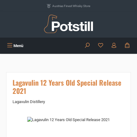
Zum Hauptinhalt springen
Austrias Finest Whisky Store
Du hast 0 Produkte
Menü
Lagavulin 12 Years Old Special Release
2021
Lagavulin Distillery
Bildergalerie überspringen