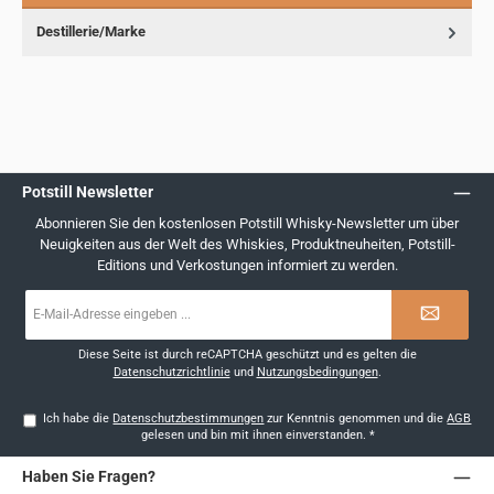
Destillerie/Marke
Potstill Newsletter
Abonnieren Sie den kostenlosen Potstill Whisky-Newsletter um über
Neuigkeiten aus der Welt des Whiskies, Produktneuheiten, Potstill-
Editions und Verkostungen informiert zu werden.
E-
Mail-
Adresse
*
Diese Seite ist durch reCAPTCHA geschützt und es gelten die
Datenschutzrichtlinie
und
Nutzungsbedingungen
.
Ich habe die
Datenschutzbestimmungen
zur Kenntnis genommen und die
AGB
gelesen und bin mit ihnen einverstanden.
*
Haben Sie Fragen?