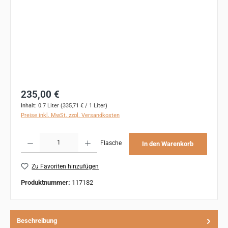
Regulärer Preis:
235,00 €
Inhalt:
0.7 Liter
(335,71 € / 1 Liter)
Preise inkl. MwSt. zzgl. Versandkosten
Produkt Anzahl: Gib den gewünschten Wert ein oder benutze die Schaltflächen um 
Flasche
In den Warenkorb
Zu Favoriten hinzufügen
Produktnummer:
117182
Beschreibung