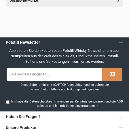
Destillerie/Marke
Potstill Newsletter
Abonnieren Sie den kostenlosen Potstill Whisky-Newsletter um über
Neuigkeiten aus der Welt des Whiskies, Produktneuheiten, Potstill-
Editions und Verkostungen informiert zu werden.
E-
Mail-
Adresse
*
Diese Seite ist durch reCAPTCHA geschützt und es gelten die
Datenschutzrichtlinie
und
Nutzungsbedingungen
.
Ich habe die
Datenschutzbestimmungen
zur Kenntnis genommen und die
AGB
gelesen und bin mit ihnen einverstanden.
*
Haben Sie Fragen?
Unsere Produkte