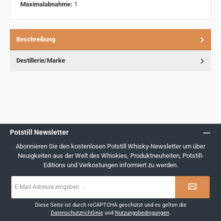
Maximalabnahme:
1
Beschreibung
Destillerie/Marke
Potstill Newsletter
Abonnieren Sie den kostenlosen Potstill Whisky-Newsletter um über
Neuigkeiten aus der Welt des Whiskies, Produktneuheiten, Potstill-
Editions und Verkostungen informiert zu werden.
E-
Mail-
Adresse
*
Diese Seite ist durch reCAPTCHA geschützt und es gelten die
Datenschutzrichtlinie
und
Nutzungsbedingungen
.