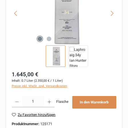
Regulärer Preis:
1.645,00 €
Inhalt:
0.7 Liter
(2.350,00 € / 1 Liter)
Preise inkl. MwSt. zzgl. Versandkosten
Produkt Anzahl: Gib den gewünschten Wert ein oder benutze die Schaltflächen um 
Flasche
In den Warenkorb
Zu Favoriten hinzufügen
Produktnummer:
125171