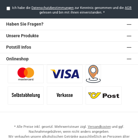
Ich habe die
Datenschutzbestimmungen
zur Kenntnis genommen und die
AGB
gelesen und bin mit ihnen einverstanden.
*
Haben Sie Fragen?
Unsere Produkte
Potstill Infos
Onlineshop
Benutzerdefiniertes Bild 1
Benutzerdefiniertes Bild 2
Versand für Händler (Pale
Selbstabholung
Vorkasse
Standard
* Alle Preise inkl. gesetzl. Mehrwertsteuer zzgl.
Versandkosten
und ggf.
Nachnahmegebühren, wenn nicht anders angegeben.
Wir verkaufen unsere alkoholischen Getränke ausschließlich an Personen älter