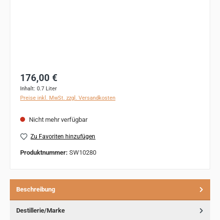
Regulärer Preis:
176,00 €
Inhalt:
0.7 Liter
Preise inkl. MwSt. zzgl. Versandkosten
Nicht mehr verfügbar
Zu Favoriten hinzufügen
Produktnummer:
SW10280
Beschreibung
Destillerie/Marke