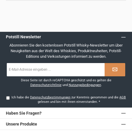
Potstill Newsletter
Abonnieren Sie den kostenlosen Potstill Whisky-Newsletter um über
Neuigkeiten aus der Welt des Whiskies, Produktneuheiten, Potstill-
Editions und Verkostungen informiert zu werden.
E-
Mail-
Adresse
*
Diese Seite ist durch reCAPTCHA geschützt und es gelten die
Datenschutzrichtlinie
und
Nutzungsbedingungen
.
Ich habe die
Datenschutzbestimmungen
zur Kenntnis genommen und die
AGB
gelesen und bin mit ihnen einverstanden.
*
Haben Sie Fragen?
Unsere Produkte