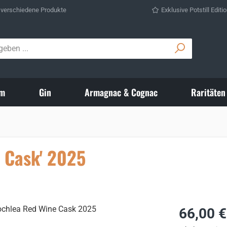
 verschiedene Produkte
Exklusive Potstill Editi
m
Gin
Armagnac & Cognac
Raritäten
e Cask' 2025
Regulärer Prei
66,00 €