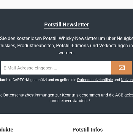
Potstill Newsletter
Sie den kostenlosen Potstill Whisky-Newsletter um über Neuigke
hiskies, Produktneuheiten, Potstill-Editions und Verkostungen in
werden.
E-
Mail-
Adresse
 durch reCAPTCHA geschützt und es gelten die
Datenschutzrichtlinie
und
Nutzun
*
ie
Datenschutzbestimmungen
zur Kenntnis genommen und die
AGB
geles
ihnen einverstanden.
*
dukte
Potstill Infos