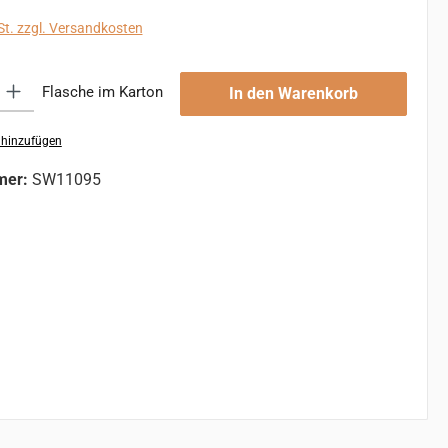
St. zzgl. Versandkosten
 Gib den gewünschten Wert ein oder benutze die Schaltflächen um die An
Flasche im Karton
In den Warenkorb
 hinzufügen
mer:
SW11095