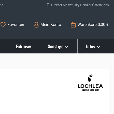
ons
Größter Maltwhisky Händler Österreichs
Du hast 0 Produkte auf dem Merkzettel
Favoriten
Mein Konto
Warenkorb
0,00 €
Exklusiv
Sonstige
Infos
s: