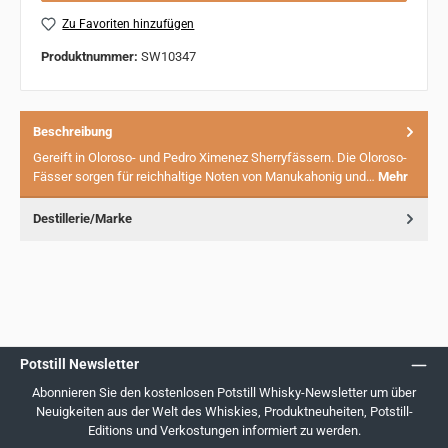
Zu Favoriten hinzufügen
Produktnummer:
SW10347
Beschreibung
Gereift in Oloroso- und Pedro Ximenez Sherryfässern. Die Oloroso-
Fässer sorgen für reichhaltige Noten von Manukahonig und…
Mehr
Destillerie/Marke
Potstill Newsletter
Abonnieren Sie den kostenlosen Potstill Whisky-Newsletter um über
Neuigkeiten aus der Welt des Whiskies, Produktneuheiten, Potstill-
Editions und Verkostungen informiert zu werden.