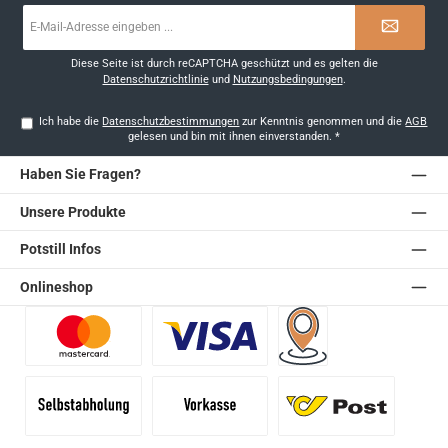
E-
Mail-
Adresse
*
Diese Seite ist durch reCAPTCHA geschützt und es gelten die
Datenschutzrichtlinie
und
Nutzungsbedingungen
.
Ich habe die
Datenschutzbestimmungen
zur Kenntnis genommen und die
AGB
gelesen und bin mit ihnen einverstanden.
*
Haben Sie Fragen?
Unsere Produkte
Potstill Infos
Onlineshop
Benutzerdefiniertes Bild 1
Benutzerdefiniertes Bild 2
Versand für Händler (Pale
Selbstabholung
Vorkasse
Standard