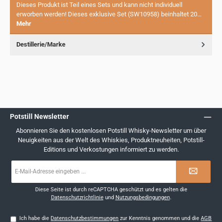
Dieses Produkt ist Teil eines Sets und kann nicht individuell
erworben werden! Dieses exklusive Set (SW10958) beinhaltet 20…
Mehr
Destillerie/Marke
Potstill Newsletter
Abonnieren Sie den kostenlosen Potstill Whisky-Newsletter um über
Neuigkeiten aus der Welt des Whiskies, Produktneuheiten, Potstill-
Editions und Verkostungen informiert zu werden.
E-
Mail-
Adresse
*
Diese Seite ist durch reCAPTCHA geschützt und es gelten die
Datenschutzrichtlinie
und
Nutzungsbedingungen
.
Ich habe die
Datenschutzbestimmungen
zur Kenntnis genommen und die
AGB