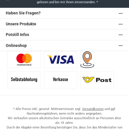
gelesen und bin mit ihnen einverstanden.
*
Haben Sie Fragen?
Unsere Produkte
Potstill Infos
Onlineshop
Benutzerdefiniertes Bild 1
Benutzerdefiniertes Bild 2
Versand für Händler (Pale
Selbstabholung
Vorkasse
Standard
* Alle Preise inkl. gesetzl. Mehrwertsteuer zzgl.
Versandkosten
und ggf.
Nachnahmegebühren, wenn nicht anders angegeben.
Wir verkaufen unsere alkoholischen Getränke ausschließlich an Personen älter
als 18 Jahre.
Durch die Abgabe einer Bestellung bestätigen Sie, dass Sie das Mindestalter von