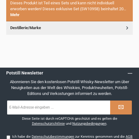
Dieses Produkt ist Teil eines Sets und kann nicht individuell
erworben werden! Dieses exklusive Set (SW10958) beinhaltet 20…
Mehr
Destillerie/Marke
Potstill Newsletter
Abonnieren Sie den kostenlosen Potstill Whisky-Newsletter um über
Neuigkeiten aus der Welt des Whiskies, Produktneuheiten, Potstill-
Editions und Verkostungen informiert zu werden.
E-
Mail-
Adresse
*
Diese Seite ist durch reCAPTCHA geschützt und es gelten die
Datenschutzrichtlinie
und
Nutzungsbedingungen
.
Ich habe die
Datenschutzbestimmungen
zur Kenntnis genommen und die
AGB