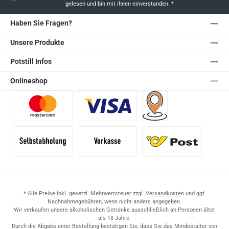
gelesen und bin mit ihnen einverstanden.
*
Haben Sie Fragen?
Unsere Produkte
Potstill Infos
Onlineshop
Benutzerdefiniertes Bild 1
Benutzerdefiniertes Bild 2
Versand für Händler (Pale
Selbstabholung
Vorkasse
Standard
* Alle Preise inkl. gesetzl. Mehrwertsteuer zzgl.
Versandkosten
und ggf.
Nachnahmegebühren, wenn nicht anders angegeben.
Wir verkaufen unsere alkoholischen Getränke ausschließlich an Personen älter
als 18 Jahre.
Durch die Abgabe einer Bestellung bestätigen Sie, dass Sie das Mindestalter von