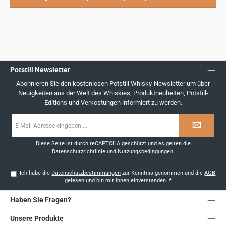
Potstill Newsletter
Abonnieren Sie den kostenlosen Potstill Whisky-Newsletter um über
Neuigkeiten aus der Welt des Whiskies, Produktneuheiten, Potstill-
Editions und Verkostungen informiert zu werden.
E-
Mail-
Adresse
*
Diese Seite ist durch reCAPTCHA geschützt und es gelten die
Datenschutzrichtlinie
und
Nutzungsbedingungen
.
Ich habe die
Datenschutzbestimmungen
zur Kenntnis genommen und die
AGB
gelesen und bin mit ihnen einverstanden.
*
Haben Sie Fragen?
Unsere Produkte