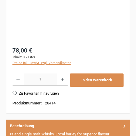
Regulärer Preis:
78,00 €
Inhalt:
0.7 Liter
Preise inkl. MwSt. zzgl. Versandkosten
Produkt Anzahl: Gib den gewünschten Wert ein oder benutze die Schaltflächen um 
In den Warenkorb
Zu Favoriten hinzufügen
Produktnummer:
128414
Beschreibung
Island single malt Whisky, Local barley for superior flavour