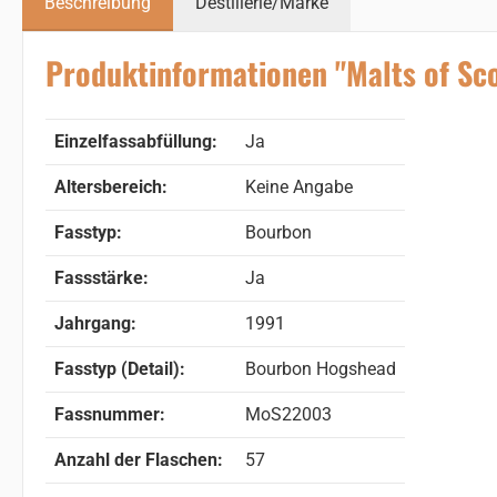
Beschreibung
Destillerie/Marke
Produktinformationen "Malts of Scot
Einzelfassabfüllung:
Ja
Altersbereich:
Keine Angabe
Fasstyp:
Bourbon
Fassstärke:
Ja
Jahrgang:
1991
Fasstyp (Detail):
Bourbon Hogshead
Fassnummer:
MoS22003
Anzahl der Flaschen:
57