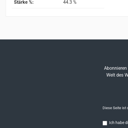
Stärke %:
44.3 %
Abonnieren 
Welt des W
Diese Seite ist
Ich habe d