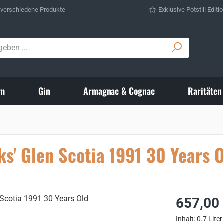
 verschiedene Produkte
Exklusive Potstill Editi
m
Gin
Armagnac & Cognac
Raritäten
ks' Glen Scotia 1991 30 Years 
Regulärer Prei
657,00
Inhalt:
0.7 Lite