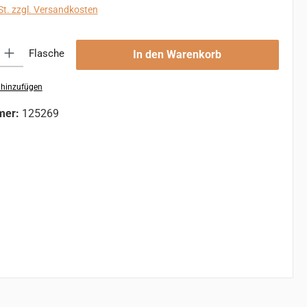
St. zzgl. Versandkosten
 Gib den gewünschten Wert ein oder benutze die Schaltflächen um die An
Flasche
In den Warenkorb
 hinzufügen
mer:
125269