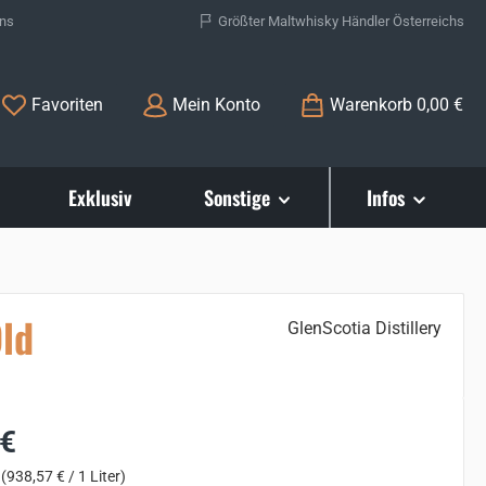
ons
Größter Maltwhisky Händler Österreichs
Du hast 0 Produkte auf dem Merkzettel
Favoriten
Mein Konto
Warenkorb
0,00 €
Exklusiv
Sonstige
Infos
Old
GlenScotia Distillery
s:
 €
r
(938,57 € / 1 Liter)