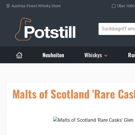
Austrias Finest Whisky Store
Über 1600
Zum Hauptinhalt springen
Neuheiten
Whiskys
Ru
Malts of Scotland 'Rare Cas
Bildergalerie überspringen