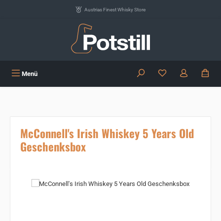
Zum Hauptinhalt springen
Austrias Finest Whisky Store
Du hast 0 Produkte
Menü
McConnell's Irish Whiskey 5 Years Old
Geschenksbox
Bildergalerie überspringen