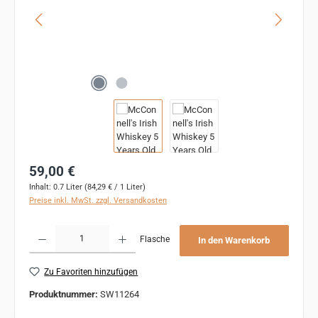
Regulärer Preis:
59,00 €
Inhalt:
0.7 Liter
(84,29 € / 1 Liter)
Preise inkl. MwSt. zzgl. Versandkosten
Produkt Anzahl: Gib den gewünschten Wert ein oder benutze die Schaltflächen um 
Flasche
In den Warenkorb
Zu Favoriten hinzufügen
Produktnummer:
SW11264