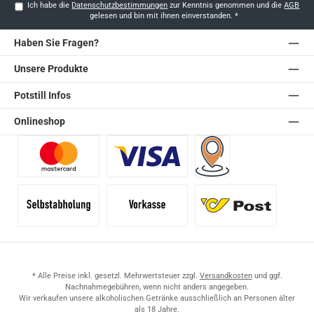
Ich habe die
Datenschutzbestimmungen
zur Kenntnis genommen und die
AGB
gelesen und bin mit ihnen einverstanden.
*
Haben Sie Fragen?
Unsere Produkte
Potstill Infos
Onlineshop
Benutzerdefiniertes Bild 1
Benutzerdefiniertes Bild 2
Versand für Händler (Pale
Selbstabholung
Vorkasse
Standard
* Alle Preise inkl. gesetzl. Mehrwertsteuer zzgl.
Versandkosten
und ggf.
Nachnahmegebühren, wenn nicht anders angegeben.
Wir verkaufen unsere alkoholischen Getränke ausschließlich an Personen älter
als 18 Jahre.