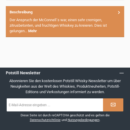
Beschreibung
Der Anspruch der McConnell´s war, einen sehr cremigen,
zitrusbetonten, und fruchtigen Whiskey zu kreieren. Dies ist
gelungen…
Mehr
Potstill Newsletter
Abonnieren Sie den kostenlosen Potstill Whisky-Newsletter um über
Neuigkeiten aus der Welt des Whiskies, Produktneuheiten, Potstill-
Editions und Verkostungen informiert zu werden.
E-
Mail-
Adresse
*
Diese Seite ist durch reCAPTCHA geschützt und es gelten die
Datenschutzrichtlinie
und
Nutzungsbedingungen
.