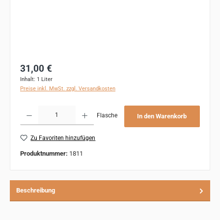
Regulärer Preis:
31,00 €
Inhalt:
1 Liter
Preise inkl. MwSt. zzgl. Versandkosten
Produkt Anzahl: Gib den gewünschten Wert ein oder benutze die Schaltflächen um 
Flasche
In den Warenkorb
Zu Favoriten hinzufügen
Produktnummer:
1811
Beschreibung