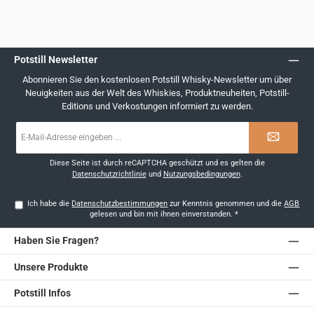
Potstill Newsletter
Abonnieren Sie den kostenlosen Potstill Whisky-Newsletter um über
Neuigkeiten aus der Welt des Whiskies, Produktneuheiten, Potstill-
Editions und Verkostungen informiert zu werden.
E-
Mail-
Adresse
*
Diese Seite ist durch reCAPTCHA geschützt und es gelten die
Datenschutzrichtlinie
und
Nutzungsbedingungen
.
Ich habe die
Datenschutzbestimmungen
zur Kenntnis genommen und die
AGB
gelesen und bin mit ihnen einverstanden.
*
Haben Sie Fragen?
Unsere Produkte
Potstill Infos