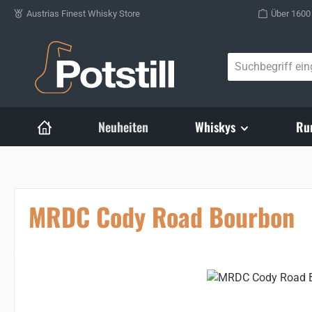
Austrias Finest Whisky Store
Über 1600
Zum Hauptinhalt springen
Neuheiten
Whiskys
Ru
MRDC Cody Road Bourbon
Bildergalerie überspringen