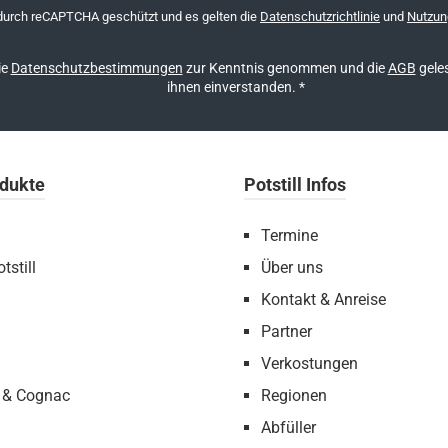
Adresse
 durch reCAPTCHA geschützt und es gelten die
Datenschutzrichtlinie
und
Nutzun
*
ie
Datenschutzbestimmungen
zur Kenntnis genommen und die
AGB
geles
ihnen einverstanden.
*
dukte
Potstill Infos
Termine
tstill
Über uns
Kontakt & Anreise
Partner
Verkostungen
 & Cognac
Regionen
Abfüller