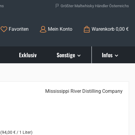
ons
Größter Maltwhisky Händler Österreichs
Du hast 0 Produkte auf dem Merkzettel
Favoriten
Mein Konto
Warenkorb
0,00 €
Exklusiv
Sonstige
Infos
Mississippi River Distilling Company
s:
r
(94,00 € / 1 Liter)