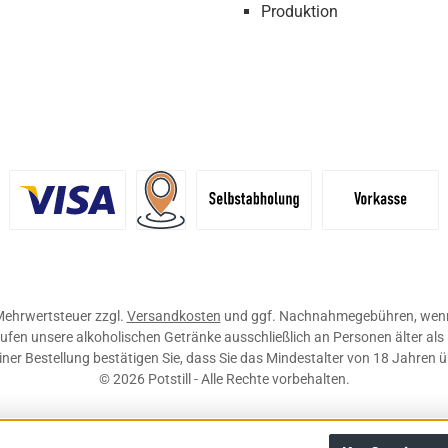
Produktion
definiertes Bild 1
Benutzerdefiniertes Bild 2
Versand für Händler (Palettenpreise ab 
Selbstabholung
Vorkasse
. Mehrwertsteuer zzgl.
Versandkosten
und ggf. Nachnahmegebühren, wenn
ufen unsere alkoholischen Getränke ausschließlich an Personen älter als
ner Bestellung bestätigen Sie, dass Sie das Mindestalter von 18 Jahren 
© 2026 Potstill - Alle Rechte vorbehalten.