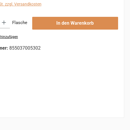
St. zzgl. Versandkosten
 Gib den gewünschten Wert ein oder benutze die Schaltflächen um die An
Flasche
In den Warenkorb
 hinzufügen
mer:
855037005302