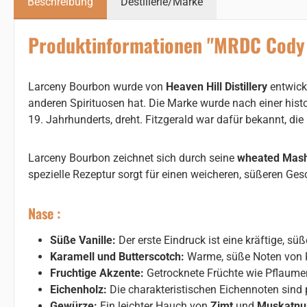
Beschreibung
Destillerie/Marke
Produktinformationen "MRDC Cody
Larceny Bourbon wurde von
Heaven Hill Distillery
entwicke
anderen Spirituosen hat. Die Marke wurde nach einer his
19. Jahrhunderts, dreht. Fitzgerald war dafür bekannt, d
Larceny Bourbon zeichnet sich durch seine
wheated Mash
spezielle Rezeptur sorgt für einen weicheren, süßeren G
Nase :
Süße Vanille:
Der erste Eindruck ist eine kräftige, sü
Karamell und Butterscotch:
Warme, süße Noten von K
Fruchtige Akzente:
Getrocknete Früchte wie Pflaumen
Eichenholz:
Die charakteristischen Eichennoten sind 
Gewürze:
Ein leichter Hauch von
Zimt
und
Muskatnu