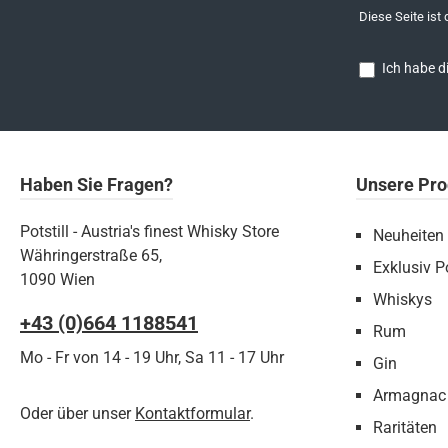
Diese Seite ist
Ich habe d
Haben Sie Fragen?
Unsere Pro
Potstill - Austria's finest Whisky Store
Neuheiten
Währingerstraße 65,
Exklusiv Po
1090 Wien
Whiskys
+43 (0)664 1188541‬
Rum
Mo - Fr von 14 - 19 Uhr, Sa 11 - 17 Uhr
Gin
Armagnac
Oder über unser
Kontaktformular
.
Raritäten