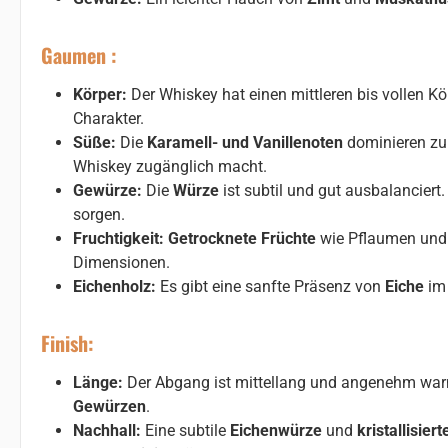
Gaumen :
Körper:
Der Whiskey hat einen mittleren bis vollen K
Charakter.
Süße:
Die
Karamell- und Vanillenoten
dominieren zu
Whiskey zugänglich macht.
Gewürze:
Die
Würze
ist subtil und gut ausbalancie
sorgen.
Fruchtigkeit:
Getrocknete Früchte
wie Pflaumen und 
Dimensionen.
Eichenholz:
Es gibt eine sanfte Präsenz von
Eiche
im 
Finish:
Länge:
Der Abgang ist mittellang und angenehm wa
Gewürzen
.
Nachhall:
Eine subtile
Eichenwürze
und
kristallisier