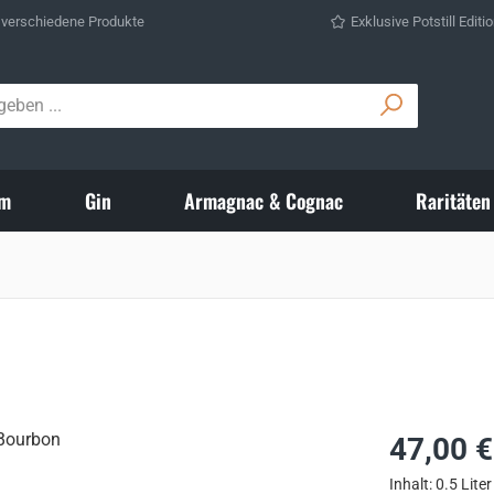
 verschiedene Produkte
Exklusive Potstill Editi
m
Gin
Armagnac & Cognac
Raritäten
Regulärer Prei
47,00 €
Inhalt:
0.5 Lite