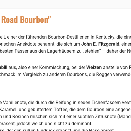
 Road Bourbon"
lt, einer der führenden Bourbon-Destillerien in Kentucky, die e
torischen Anekdote benannt, die sich um
John E. Fitzgerald
, ein
ie besten Fässer aus den Lagerhäusern zu „stehlen“ – daher der 
bill
aus, also einer Kornmischung, bei der
Weizen
anstelle von
eschmack im Vergleich zu anderen Bourbons, die Roggen verwend
ße Vanillenote, die durch die Reifung in neuen Eichenfässern verst
aramell und gebuttertem Toffee, die dem Bourbon eine angeneh
 und Rosinen mischen sich mit einer subtilen Zitrusnote (Manda
präsent, jedoch weich und nicht zu dominant.
ss
, der den süßen Eindruck ergänzt und die Nase anregt.