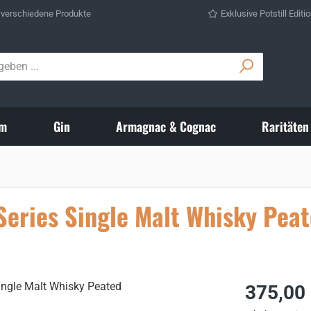
 verschiedene Produkte
Exklusive Potstill Editi
m
Gin
Armagnac & Cognac
Raritäten
Series Single Malt Whisky Pea
Regulärer Prei
375,00