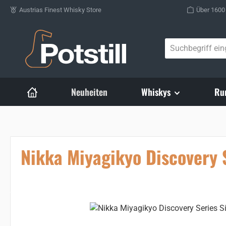
Austrias Finest Whisky Store
Über 1600
Zum Hauptinhalt springen
Neuheiten
Whiskys
Ru
Nikka Miyagikyo Discovery 
Bildergalerie überspringen