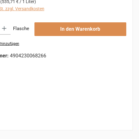
r
(535,71 € / 1 Liter)
St. zzgl. Versandkosten
 Gib den gewünschten Wert ein oder benutze die Schaltflächen um die An
Flasche
In den Warenkorb
 hinzufügen
mer:
4904230068266