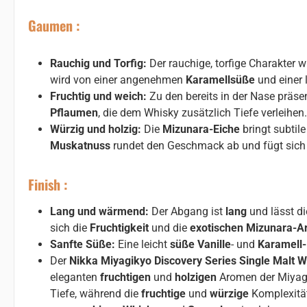
Gaumen :
Rauchig und Torfig:
Der rauchige, torfige Charakter 
wird von einer angenehmen
Karamellsüße
und einer 
Fruchtig und weich:
Zu den bereits in der Nase präs
Pflaumen
, die dem Whisky zusätzlich Tiefe verleihen.
Würzig und holzig:
Die
Mizunara-Eiche
bringt subtil
Muskatnuss
rundet den Geschmack ab und fügt sich 
Finish :
Lang und wärmend:
Der Abgang ist
lang
und lässt d
sich die
Fruchtigkeit
und die
exotischen Mizunara-
Sanfte Süße:
Eine leicht
süße
Vanille
- und
Karamell
Der
Nikka Miyagikyo Discovery Series Single Malt 
eleganten
fruchtigen
und
holzigen
Aromen der Miyagi
Tiefe, während die
fruchtige
und
würzige
Komplexität