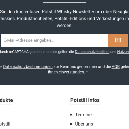
Sie den kostenlosen Potstill Whisky-Newsletter um über Neuigke
hiskies, Produktneuheiten, Potstill-Editions und Verkostungen in
werden.
E-
Mail-
Adresse
 durch reCAPTCHA geschützt und es gelten die
Datenschutzrichtlinie
und
Nutzun
*
ie
Datenschutzbestimmungen
zur Kenntnis genommen und die
AGB
geles
ihnen einverstanden.
*
dukte
Potstill Infos
Termine
tstill
Über uns