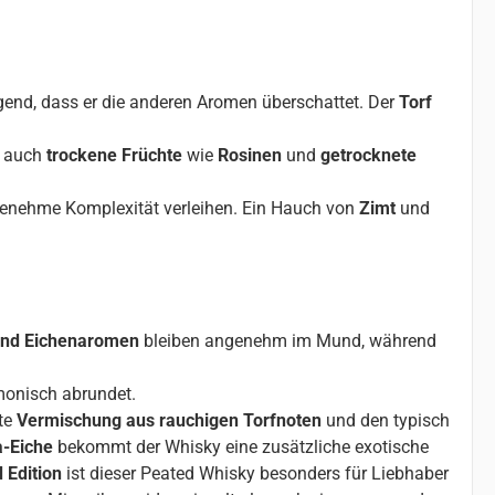
igend, dass er die anderen Aromen überschattet. Der
Torf
r auch
trockene Früchte
wie
Rosinen
und
getrocknete
genehme Komplexität verleihen. Ein Hauch von
Zimt
und
und Eichenaromen
bleiben angenehm im Mund, während
monisch abrundet.
nte
Vermischung aus rauchigen Torfnoten
und den typisch
-Eiche
bekommt der Whisky eine zusätzliche exotische
 Edition
ist dieser Peated Whisky besonders für Liebhaber