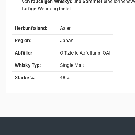
von
rauchigen Whiskys
und
Sammler
eine lohnenswe
torfige
Wendung bietet.
Herkunftsland:
Asien
Region:
Japan
Abfüller:
Offizielle Abfüllung [OA]
Whisky Typ:
Single Malt
Stärke %:
48 %