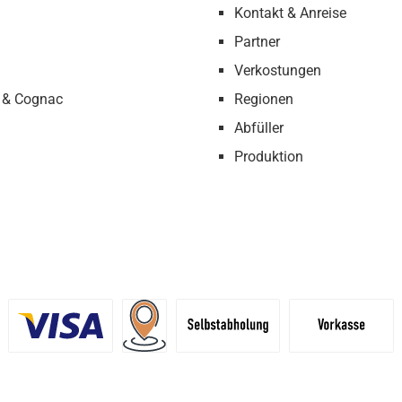
Kontakt & Anreise
Partner
Verkostungen
 & Cognac
Regionen
Abfüller
Produktion
definiertes Bild 1
Benutzerdefiniertes Bild 2
Versand für Händler (Palettenpreise ab 
Selbstabholung
Vorkasse