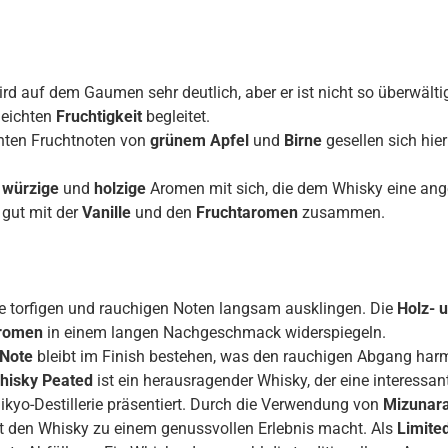
wird auf dem Gaumen sehr deutlich, aber er ist nicht so überwält
leichten
Fruchtigkeit
begleitet.
enten Fruchtnoten von
grünem Apfel
und
Birne
gesellen sich hie
e
würzige
und
holzige
Aromen mit sich, die dem Whisky eine an
gut mit der
Vanille
und den
Fruchtaromen
zusammen.
ie torfigen und rauchigen Noten langsam ausklingen. Die
Holz- 
Aromen
in einem langen Nachgeschmack widerspiegeln.
-Note
bleibt im Finish bestehen, was den rauchigen Abgang har
Whisky Peated
ist ein herausragender Whisky, der eine interessa
kyo-Destillerie präsentiert. Durch die Verwendung von
Mizunara
 den Whisky zu einem genussvollen Erlebnis macht. Als
Limited