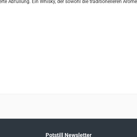
rte Abfüllung. Ein Whisky, der sowohl die traditionelleren Aro
Potstill Newsletter