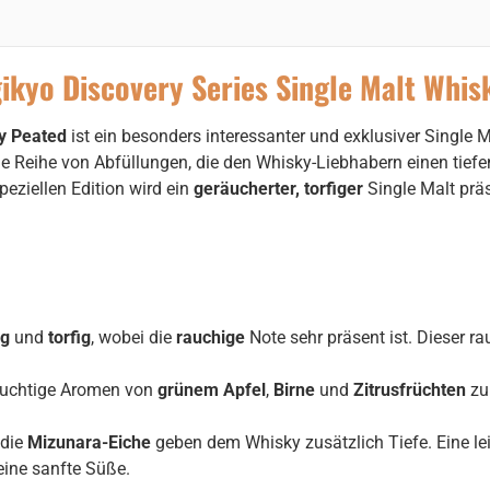
kyo Discovery Series Single Malt Whis
ky Peated
ist ein besonders interessanter und exklusiver Single 
ne Reihe von Abfüllungen, die den Whisky-Liebhabern einen tiefen 
peziellen Edition wird ein
geräucherter, torfiger
Single Malt präs
ig
und
torfig
, wobei die
rauchige
Note sehr präsent ist. Dieser ra
ruchtige Aromen von
grünem Apfel
,
Birne
und
Zitrusfrüchten
zu
die
Mizunara-Eiche
geben dem Whisky zusätzlich Tiefe. Eine le
ine sanfte Süße.