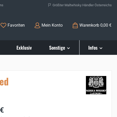
ons
Größter Maltwhisky Händler Österreichs
Du hast 0 Produkte auf dem Merkzettel
Favoriten
Mein Konto
Warenkorb
0,00 €
Exklusiv
Sonstige
Infos
ted
s:
 €