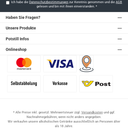
Ich habe die
Datenschutzbestimmungen
zur Kenntnis genommen und die
AGB
gelesen und bin mit ihnen einverstanden.
*
Haben Sie Fragen?
Unsere Produkte
Potstill Infos
Onlineshop
Benutzerdefiniertes Bild 1
Benutzerdefiniertes Bild 2
Versand für Händler (Pale
Selbstabholung
Vorkasse
Standard
* Alle Preise inkl. gesetzl. Mehrwertsteuer zzgl.
Versandkosten
und ggf.
Nachnahmegebühren, wenn nicht anders angegeben.
Wir verkaufen unsere alkoholischen Getränke ausschließlich an Personen älter
als 18 Jahre.