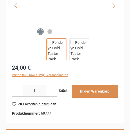
Regulärer Preis:
24,00 €
Preise inkl. MwSt. zzgl. Versandkosten
Produkt Anzahl: Gib den gewünschten Wert ein oder benutze die Schaltflächen um 
Stück
In den Warenkorb
Zu Favoriten hinzufügen
Produktnummer:
69777