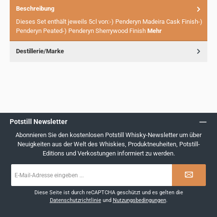
Beschreibung
Dieses Set enthält jeweils 5cl von:-) Penderyn Madeira Cask Finish-)
Penderyn Peated-) Penderyn Sherrywood Finish
Mehr
Destillerie/Marke
Potstill Newsletter
Abonnieren Sie den kostenlosen Potstill Whisky-Newsletter um über
Neuigkeiten aus der Welt des Whiskies, Produktneuheiten, Potstill-
Editions und Verkostungen informiert zu werden.
E-
Mail-
Adresse
*
Diese Seite ist durch reCAPTCHA geschützt und es gelten die
Datenschutzrichtlinie
und
Nutzungsbedingungen
.