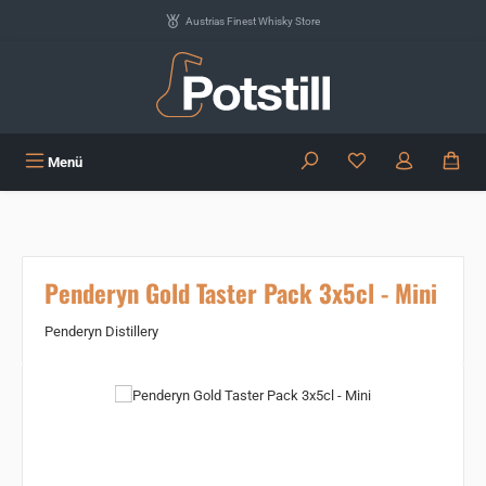
Zum Hauptinhalt springen
Austrias Finest Whisky Store
Du hast 0 Produkte
Menü
Penderyn Gold Taster Pack 3x5cl - Mini
Penderyn Distillery
Bildergalerie überspringen