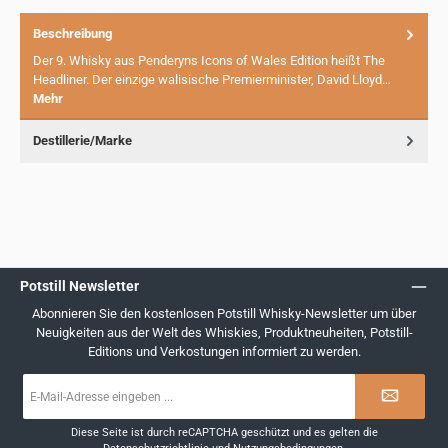
Beschreibung
Der 9. Whisky aus Penderyns Icons of Wales Edition heißt The
Headliner. Der einzige walisische Premierminister, David Lloyd…
Mehr
Destillerie/Marke
Potstill Newsletter
Abonnieren Sie den kostenlosen Potstill Whisky-Newsletter um über
Neuigkeiten aus der Welt des Whiskies, Produktneuheiten, Potstill-
Editions und Verkostungen informiert zu werden.
E-
Mail-
Adresse
*
Diese Seite ist durch reCAPTCHA geschützt und es gelten die