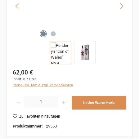
Regulärer Preis:
62,00 €
Inhalt:
0.7 Liter
Preise inkl. MwSt. zzgl. Versandkosten
Produkt Anzahl: Gib den gewünschten Wert ein oder benutze die Schaltflächen um 
In den Warenkorb
Zu Favoriten hinzufügen
Produktnummer:
129550