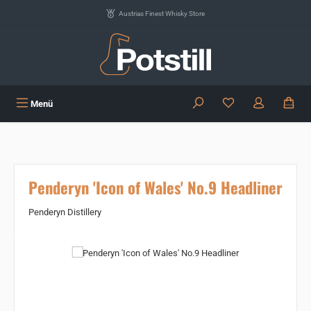
Zum Hauptinhalt springen
Austrias Finest Whisky Store
Du hast 0 Produkte
Menü
Penderyn 'Icon of Wales' No.9 Headliner
Penderyn Distillery
Bildergalerie überspringen