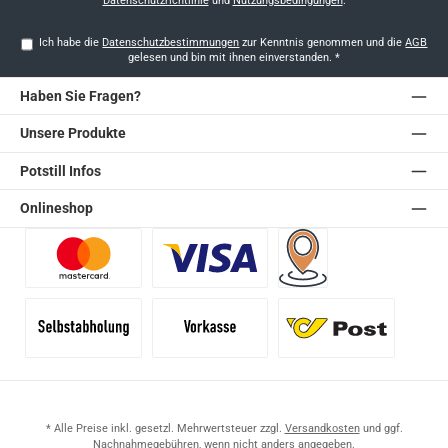
Datenschutzrichtlinie
und
Nutzungsbedingungen
.
Ich habe die
Datenschutzbestimmungen
zur Kenntnis genommen und die
AGB
gelesen und bin mit ihnen einverstanden.
*
Haben Sie Fragen?
Unsere Produkte
Potstill Infos
Onlineshop
Benutzerdefiniertes Bild 1
Benutzerdefiniertes Bild 2
Versand für Händler (Pale
Selbstabholung
Vorkasse
Standard
* Alle Preise inkl. gesetzl. Mehrwertsteuer zzgl.
Versandkosten
und ggf.
Nachnahmegebühren, wenn nicht anders angegeben.