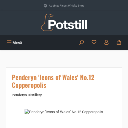
Zum Hauptinhalt springen
Austrias Finest Whisky Store
Du hast 0 Produkte
Menü
Penderyn 'Icons of Wales' No.12
Copperopolis
Penderyn Distillery
Bildergalerie überspringen