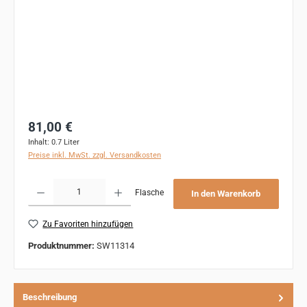
Regulärer Preis:
81,00 €
Inhalt:
0.7 Liter
Preise inkl. MwSt. zzgl. Versandkosten
Produkt Anzahl: Gib den gewünschten Wert ein oder benutze die Schaltflächen um 
Flasche
In den Warenkorb
Zu Favoriten hinzufügen
Produktnummer:
SW11314
Beschreibung