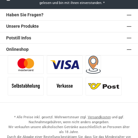
gelesen und bin mit ihnen einverstanden.
*
Haben Sie Fragen?
Unsere Produkte
Potstill Infos
Onlineshop
Benutzerdefiniertes Bild 1
Benutzerdefiniertes Bild 2
Versand für Händler (Pale
Selbstabholung
Vorkasse
Standard
* Alle Preise inkl. gesetzl. Mehrwertsteuer zzgl.
Versandkosten
und ggf.
Nachnahmegebühren, wenn nicht anders angegeben.
Wir verkaufen unsere alkoholischen Getränke ausschließlich an Personen älter
als 18 Jahre.
Durch die Abgabe einer Bestellung bestätigen Sie, dass Sie das Mindestalter von