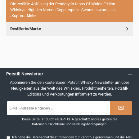
Die zwölfte Abfüllung der Penderyn's Icons Of Wales Edition
Whiskys trägt den Namen Copperopolis. Swansea wurde als
„Kupfer…
Mehr
Destillerie/Marke
Potstill Newsletter
Abonnieren Sie den kostenlosen Potstill Whisky-Newsletter um über
Neuigkeiten aus der Welt des Whiskies, Produktneuheiten, Potstill-
Editions und Verkostungen informiert zu werden.
E-
Mail-
Adresse
*
Diese Seite ist durch reCAPTCHA geschützt und es gelten die
Datenschutzrichtlinie
und
Nutzungsbedingungen
.
Ich habe die
Datenschutzbestimmungen
zur Kenntnis genommen und die
AGB