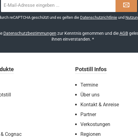
E-
Mail-
Adresse
 durch reCAPTCHA geschützt und es gelten die
Datenschutzrichtlinie
und
Nutzun
*
ie
Datenschutzbestimmungen
zur Kenntnis genommen und die
AGB
geles
ihnen einverstanden.
*
dukte
Potstill Infos
Termine
tstill
Über uns
Kontakt & Anreise
Partner
Verkostungen
 & Cognac
Regionen