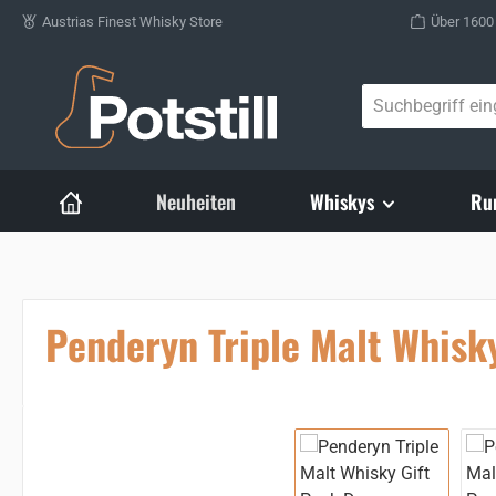
Austrias Finest Whisky Store
Über 1600
Zum Hauptinhalt springen
Neuheiten
Whiskys
Ru
Penderyn Triple Malt Whisk
Bildergalerie überspringen