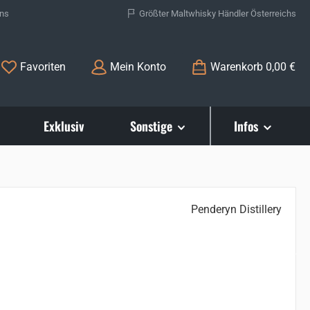
ons
Größter Maltwhisky Händler Österreichs
Du hast 0 Produkte auf dem Merkzettel
Favoriten
Mein Konto
Warenkorb
0,00 €
Exklusiv
Sonstige
Infos
Penderyn Distillery
s: