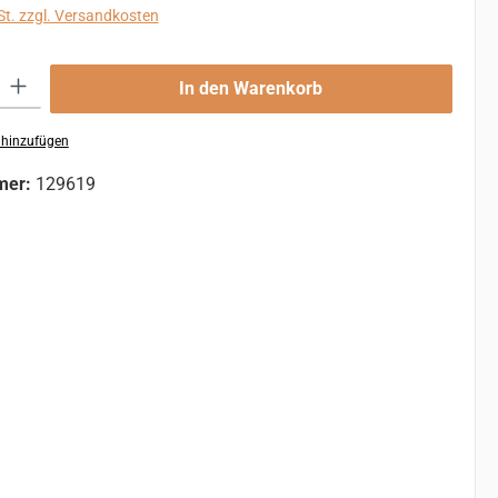
St. zzgl. Versandkosten
 Gib den gewünschten Wert ein oder benutze die Schaltflächen um die An
In den Warenkorb
 hinzufügen
mer:
129619