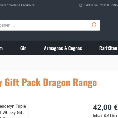
 verschiedene Produkte
Exklusive Potstill Editi
m
Gin
Armagnac & Cognac
Raritäten
y Gift Pack Dragon Range
Regulärer Prei
42,00 €
Inhalt:
0.6 Liter