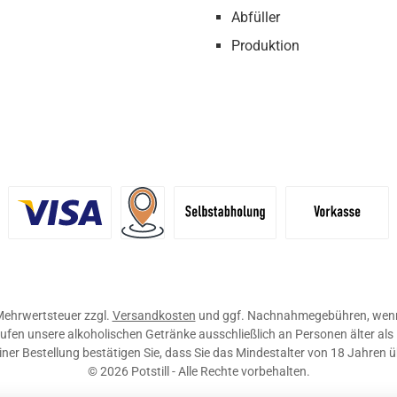
Abfüller
Produktion
definiertes Bild 1
Benutzerdefiniertes Bild 2
Versand für Händler (Palettenpreise ab 
Selbstabholung
Vorkasse
. Mehrwertsteuer zzgl.
Versandkosten
und ggf. Nachnahmegebühren, wenn
ufen unsere alkoholischen Getränke ausschließlich an Personen älter als
ner Bestellung bestätigen Sie, dass Sie das Mindestalter von 18 Jahren 
© 2026 Potstill - Alle Rechte vorbehalten.